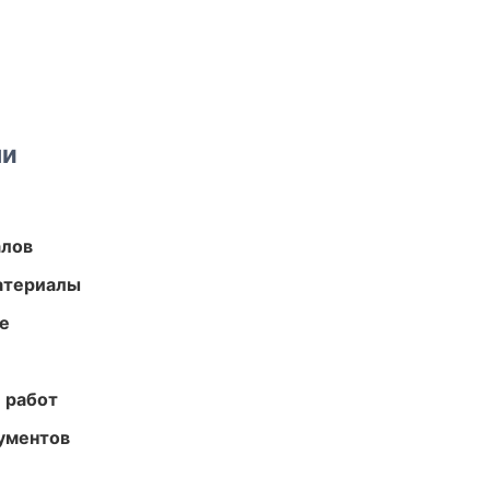
ми
алов
атериалы
те
 работ
ументов