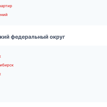
вартир
ений
ский федеральный округ
к
сибирск
к