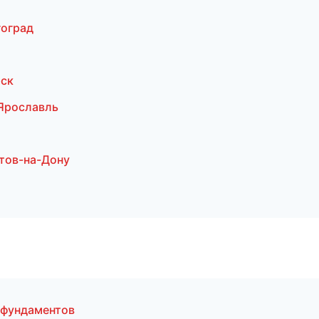
гоград
рск
Ярославль
тов-на-Дону
 фундаментов