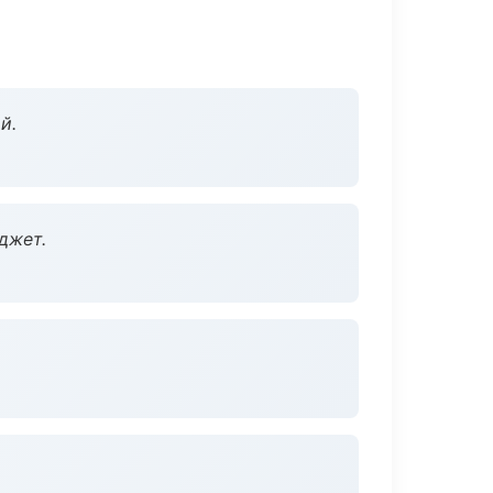
й.
джет.