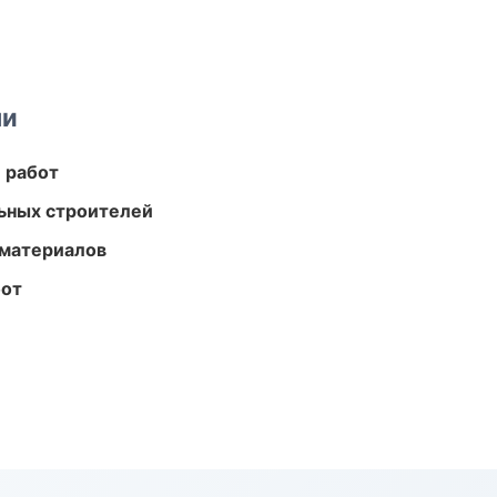
ми
 работ
ьных строителей
 материалов
бот