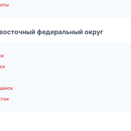
боты
евосточный федеральный округ
ск
ск
к
щенск
сток