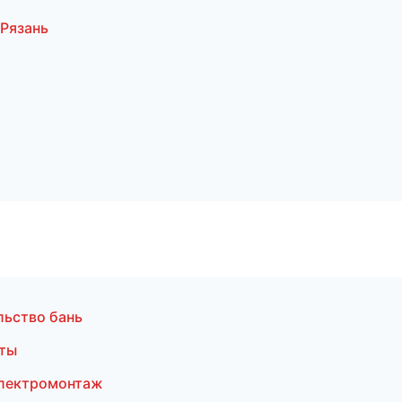
Рязань
льство бань
оты
Электромонтаж