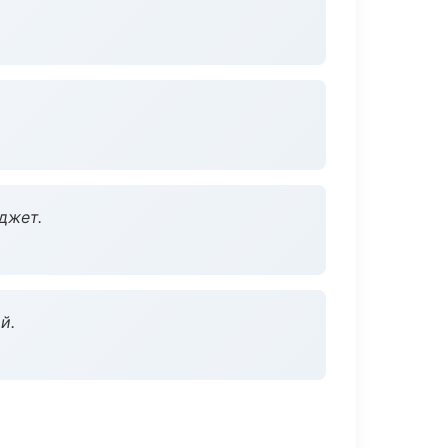
джет.
й.