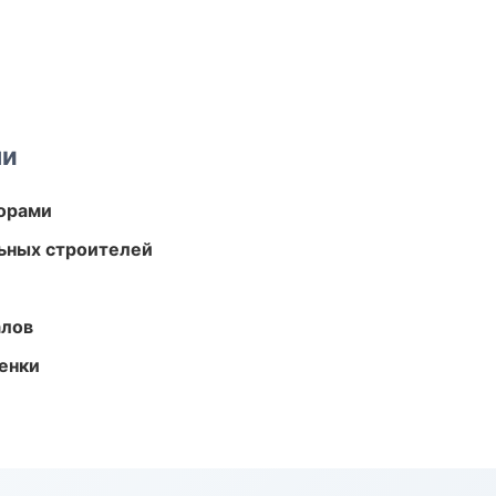
ми
торами
ьных строителей
алов
енки