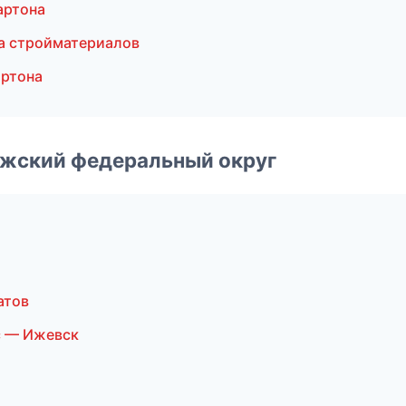
артона
а стройматериалов
ртона
лжский федеральный округ
атов
с — Ижевск