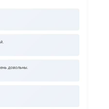
й.
чень довольны.