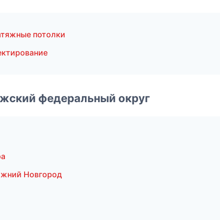
атяжные потолки
ектирование
лжский федеральный округ
ра
ижний Новгород