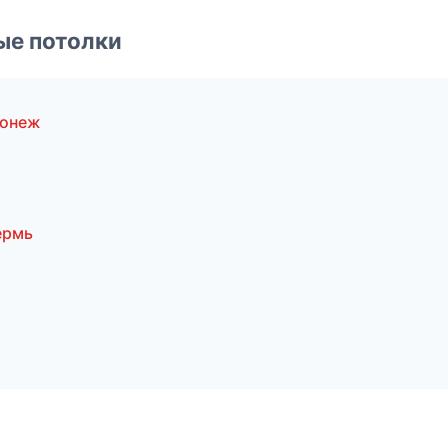
ые потолки
ронеж
ермь