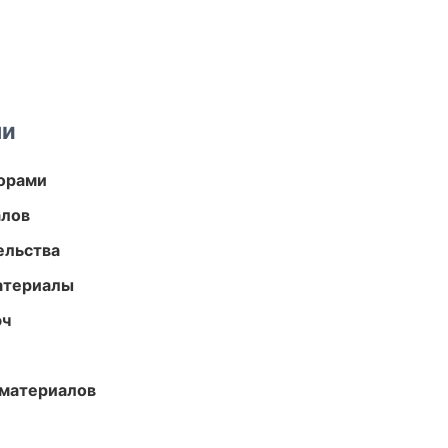
ми
торами
алов
ельства
атериалы
юч
 материалов