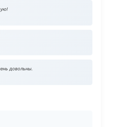
дую!
чень довольны.