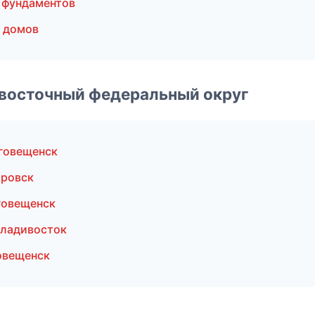
 фундаментов
 домов
евосточный федеральный округ
говещенск
аровск
говещенск
Владивосток
овещенск