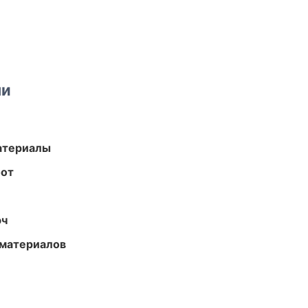
ми
атериалы
бот
юч
 материалов