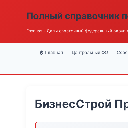
Полный справочник п
Главная
»
Дальневосточный федеральный округ
»
🏠 Главная
Центральный ФО
Севе
БизнесСтрой П