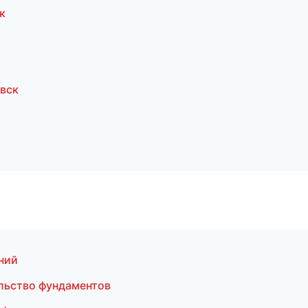
к
вск
ний
льство фундаментов