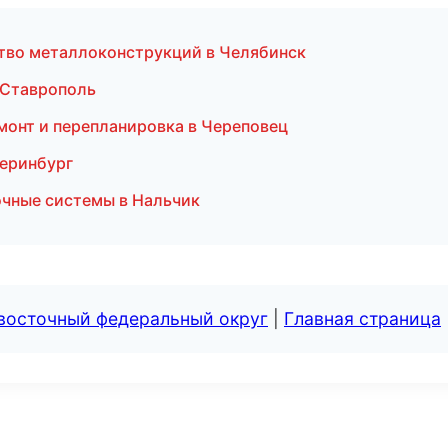
тво металлоконструкций в Челябинск
в Ставрополь
монт и перепланировка в Череповец
теринбург
чные системы в Нальчик
евосточный федеральный округ
|
Главная страница