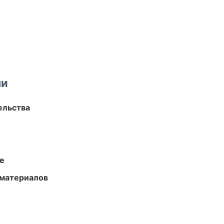
ми
ельства
те
 материалов