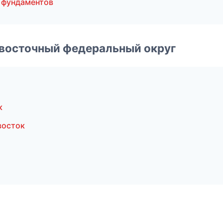
 фундаментов
евосточный федеральный округ
к
восток