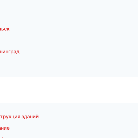
льск
нинград
трукция зданий
ание