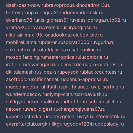
dash-cash-now.ru
bravoprod.ru
kinozadrot13.ru
hotteygroup.ru
bagira31.ru
dommarketnsk.ru
dveriland73.ru
nis-glonass51.ru
veles-doroga.ru
tb02.ru
vrema-zdorov.ru
velonik.ru
surgutgloss.ru
nike-air-max-95.ru
nadookna.ru
lubov-pic.ru
mobilreklama.ru
pds-nn.ru
socrat2000.ru
vgurin.ru
spksochi.ru
shkola-klassika.ru
sabeonline.ru
mosoblfencing.ru
masteroptica.ru
lucomoria.ru
iration.ru
devanagari.ru
biblioverde.ru
igro-pictures.ru
dk-tulamash.ru
s-dez-s.ru
peysok.ru
blackcountess.ru
asoftdoc.ru
scifichannel.ru
ocenka-appraisal.ru
mudconnector.ru
hitstih.ru
pik-finance.ru
vip-surfing.ru
wundermoscow.ru
olymp-clan.ru
dr-pavlush.ru
su2lgyoeucscn.ru
allkmv.ru
dhgfd.ru
tesotomeshell.ru
netoen.ru
web-digest.ru
changanqiyuana07.ru
kuper-dostavka.ru
edemvgelen.ru
ytyt.ru
infoelektrik.ru
everafterclub.org
kirillkgr.ru
goodv1234.ru
oopslady.ru