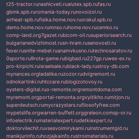
t25-tractor.ru
nashicveti.ru
alutex.spb.ru
fas.ru
gbmk.spb.ru
romania-today.ru
novoizol.ru
airheat-spb.ru
fisika.home.nov.ru
orakul.spb.ru
demo.home.nov.ru
mnso.ru
home.nov.ru
cemko.ru
comp-land.org
7gazet.ru
bicom-oil.ru
superiorsearch.ru
bulgarianedvizhimost.ru
sn-hram.ru
senovosti.ru
fexer.ru
snite-mebel.ru
anamvkusno.ru
technosaratov.ru
0sporte.ru
9rota-game.ru
bigbad.ru
227gp.ru
wes-ex.ru
pro-kirpichi.ru
israelsale.ru
black-lady.ru
stroy-db.com
mynances.org
ladalike.ru
zozor.ru
dvigremont.ru
odnokartinki.ru
htccare.ru
blogizotovoy.ru
oysters-digital.ru
o-remonte.org
remontdoma.com
myremont.org
portal-remonta.org
vyitikho.ru
mirjon.ru
superdeutsch.ru
mycrazystars.ru
filosofyfree.com
mypetslife.org
warren-buffett.org
greleon.com
sp-or.ru
infoelectrik.ru
materialexpert.ru
detkiexpert.ru
doktorvilechit.ru
vsesvoimirykami.ru
instrumentgid.ru
manikjurinfo.ru
hozjajkainfo.ru
stroimaterials.ru