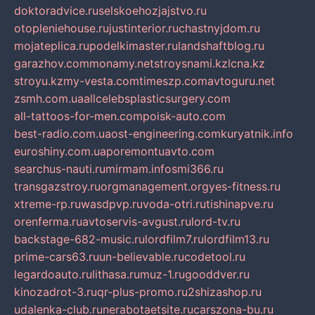
doktoradvice.ru
selskoehozjajstvo.ru
otopleniehouse.ru
justinterior.ru
chastnyjdom.ru
mojateplica.ru
podelkimaster.ru
landshaftblog.ru
garazhov.com
monamy.net
stroysnami.kz
lcna.kz
stroyu.kz
my-vesta.com
timeszp.com
avtoguru.net
zsmh.com.ua
allcelebsplasticsurgery.com
all-tattoos-for-men.com
poisk-auto.com
best-radio.com.ua
ost-engineering.com
kuryatnik.info
euroshiny.com.ua
poremontuavto.com
searchus-nauti.ru
mirmam.info
smi366.ru
transgazstroy.ru
orgmanagement.org
yes-fitness.ru
xtreme-rp.ru
wasdpvp.ru
voda-otri.ru
tishinapve.ru
orenferma.ru
avtoservis-avgust.ru
lord-tv.ru
backstage-682-music.ru
lordfilm7.ru
lordfilm13.ru
prime-cars63.ru
un-believable.ru
codetool.ru
legardoauto.ru
lithasa.ru
muz-1.ru
gooddver.ru
kinozadrot-3.ru
qr-plus-promo.ru
2shizashop.ru
udalenka-club.ru
nerabotaetsite.ru
carszona-bu.ru