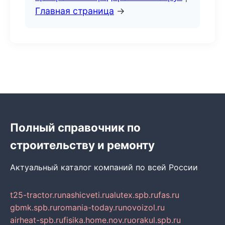
Главная страница
→
Полный справочник по
строительству и ремонту
Актуальный каталог компаний по всей России
t25-tractor.ru
nashicveti.ru
alutex.spb.ru
fas.ru
gbmk.spb.ru
romania-today.ru
novoizol.ru
airheat-spb.ru
fisika.home.nov.ru
orakul.spb.ru