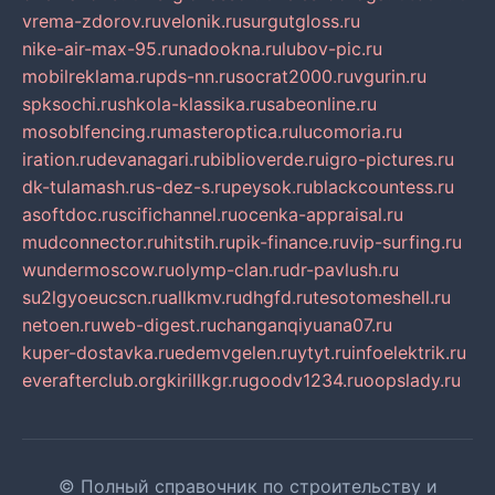
vrema-zdorov.ru
velonik.ru
surgutgloss.ru
nike-air-max-95.ru
nadookna.ru
lubov-pic.ru
mobilreklama.ru
pds-nn.ru
socrat2000.ru
vgurin.ru
spksochi.ru
shkola-klassika.ru
sabeonline.ru
mosoblfencing.ru
masteroptica.ru
lucomoria.ru
iration.ru
devanagari.ru
biblioverde.ru
igro-pictures.ru
dk-tulamash.ru
s-dez-s.ru
peysok.ru
blackcountess.ru
asoftdoc.ru
scifichannel.ru
ocenka-appraisal.ru
mudconnector.ru
hitstih.ru
pik-finance.ru
vip-surfing.ru
wundermoscow.ru
olymp-clan.ru
dr-pavlush.ru
su2lgyoeucscn.ru
allkmv.ru
dhgfd.ru
tesotomeshell.ru
netoen.ru
web-digest.ru
changanqiyuana07.ru
kuper-dostavka.ru
edemvgelen.ru
ytyt.ru
infoelektrik.ru
everafterclub.org
kirillkgr.ru
goodv1234.ru
oopslady.ru
© Полный справочник по строительству и