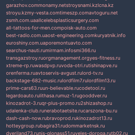
garazhov.com
monamy.net
stroysnami.kz
lcna.kz
stroyu.kz
my-vesta.com
timeszp.com
avtoguru.net
zsmh.com.ua
allcelebsplasticsurgery.com
all-tattoos-for-men.com
poisk-auto.com
best-radio.com.ua
ost-engineering.com
kuryatnik.info
euroshiny.com.ua
poremontuavto.com
searchus-nauti.ru
mirmam.info
smi366.ru
transgazstroy.ru
orgmanagement.org
yes-fitness.ru
xtreme-rp.ru
wasdpvp.ru
voda-otri.ru
tishinapve.ru
orenferma.ru
avtoservis-avgust.ru
lord-tv.ru
backstage-682-music.ru
lordfilm7.ru
lordfilm13.ru
prime-cars63.ru
un-believable.ru
codetool.ru
legardoauto.ru
lithasa.ru
muz-1.ru
gooddver.ru
kinozadrot-3.ru
qr-plus-promo.ru
2shizashop.ru
udalenka-club.ru
nerabotaetsite.ru
carszona-bu.ru
dash-cash-now.ru
bravoprod.ru
kinozadrot13.ru
hotteygroup.ru
bagira31.ru
dommarketnsk.ru
dveriland73.ru
nis-glonass51.ru
veles-doroga.ru
tb02.ru