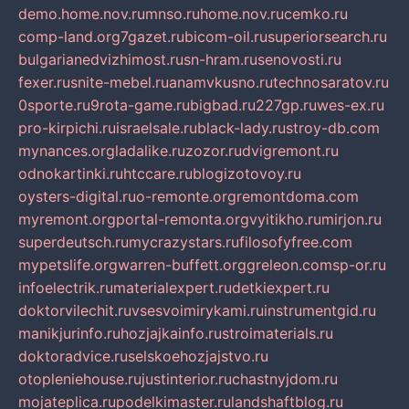
demo.home.nov.ru
mnso.ru
home.nov.ru
cemko.ru
comp-land.org
7gazet.ru
bicom-oil.ru
superiorsearch.ru
bulgarianedvizhimost.ru
sn-hram.ru
senovosti.ru
fexer.ru
snite-mebel.ru
anamvkusno.ru
technosaratov.ru
0sporte.ru
9rota-game.ru
bigbad.ru
227gp.ru
wes-ex.ru
pro-kirpichi.ru
israelsale.ru
black-lady.ru
stroy-db.com
mynances.org
ladalike.ru
zozor.ru
dvigremont.ru
odnokartinki.ru
htccare.ru
blogizotovoy.ru
oysters-digital.ru
o-remonte.org
remontdoma.com
myremont.org
portal-remonta.org
vyitikho.ru
mirjon.ru
superdeutsch.ru
mycrazystars.ru
filosofyfree.com
mypetslife.org
warren-buffett.org
greleon.com
sp-or.ru
infoelectrik.ru
materialexpert.ru
detkiexpert.ru
doktorvilechit.ru
vsesvoimirykami.ru
instrumentgid.ru
manikjurinfo.ru
hozjajkainfo.ru
stroimaterials.ru
doktoradvice.ru
selskoehozjajstvo.ru
otopleniehouse.ru
justinterior.ru
chastnyjdom.ru
mojateplica.ru
podelkimaster.ru
landshaftblog.ru