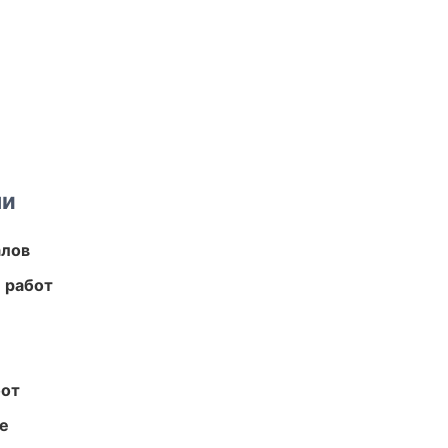
ми
алов
 работ
бот
те