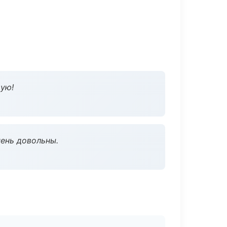
дую!
чень довольны.