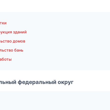
тки
укция зданий
льство домов
льство бань
аботы
альный федеральный округ