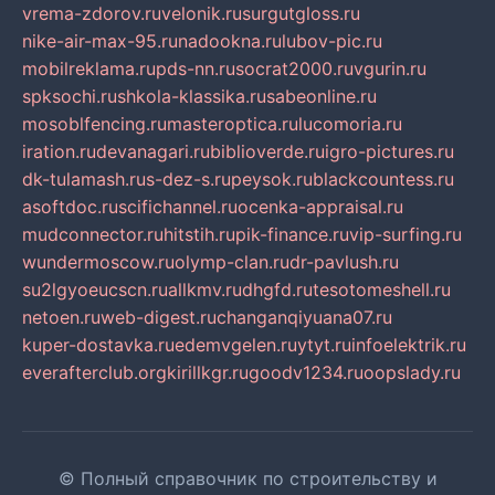
vrema-zdorov.ru
velonik.ru
surgutgloss.ru
nike-air-max-95.ru
nadookna.ru
lubov-pic.ru
mobilreklama.ru
pds-nn.ru
socrat2000.ru
vgurin.ru
spksochi.ru
shkola-klassika.ru
sabeonline.ru
mosoblfencing.ru
masteroptica.ru
lucomoria.ru
iration.ru
devanagari.ru
biblioverde.ru
igro-pictures.ru
dk-tulamash.ru
s-dez-s.ru
peysok.ru
blackcountess.ru
asoftdoc.ru
scifichannel.ru
ocenka-appraisal.ru
mudconnector.ru
hitstih.ru
pik-finance.ru
vip-surfing.ru
wundermoscow.ru
olymp-clan.ru
dr-pavlush.ru
su2lgyoeucscn.ru
allkmv.ru
dhgfd.ru
tesotomeshell.ru
netoen.ru
web-digest.ru
changanqiyuana07.ru
kuper-dostavka.ru
edemvgelen.ru
ytyt.ru
infoelektrik.ru
everafterclub.org
kirillkgr.ru
goodv1234.ru
oopslady.ru
© Полный справочник по строительству и