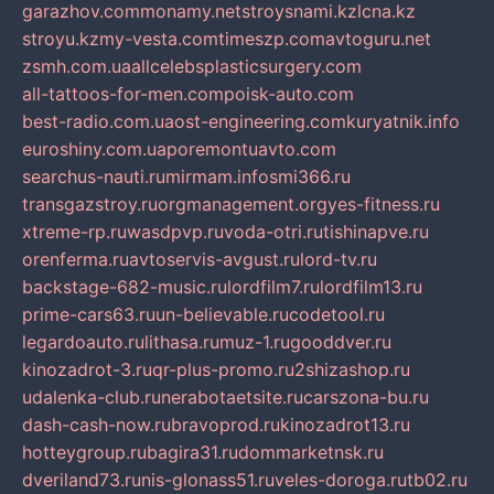
garazhov.com
monamy.net
stroysnami.kz
lcna.kz
stroyu.kz
my-vesta.com
timeszp.com
avtoguru.net
zsmh.com.ua
allcelebsplasticsurgery.com
all-tattoos-for-men.com
poisk-auto.com
best-radio.com.ua
ost-engineering.com
kuryatnik.info
euroshiny.com.ua
poremontuavto.com
searchus-nauti.ru
mirmam.info
smi366.ru
transgazstroy.ru
orgmanagement.org
yes-fitness.ru
xtreme-rp.ru
wasdpvp.ru
voda-otri.ru
tishinapve.ru
orenferma.ru
avtoservis-avgust.ru
lord-tv.ru
backstage-682-music.ru
lordfilm7.ru
lordfilm13.ru
prime-cars63.ru
un-believable.ru
codetool.ru
legardoauto.ru
lithasa.ru
muz-1.ru
gooddver.ru
kinozadrot-3.ru
qr-plus-promo.ru
2shizashop.ru
udalenka-club.ru
nerabotaetsite.ru
carszona-bu.ru
dash-cash-now.ru
bravoprod.ru
kinozadrot13.ru
hotteygroup.ru
bagira31.ru
dommarketnsk.ru
dveriland73.ru
nis-glonass51.ru
veles-doroga.ru
tb02.ru