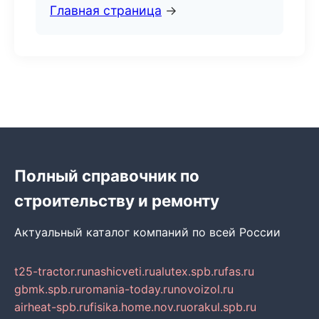
Главная страница
→
Полный справочник по
строительству и ремонту
Актуальный каталог компаний по всей России
t25-tractor.ru
nashicveti.ru
alutex.spb.ru
fas.ru
gbmk.spb.ru
romania-today.ru
novoizol.ru
airheat-spb.ru
fisika.home.nov.ru
orakul.spb.ru