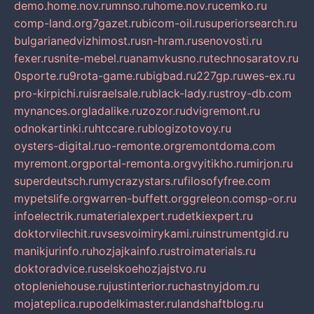
demo.home.nov.ru
mnso.ru
home.nov.ru
cemko.ru
comp-land.org
7gazet.ru
bicom-oil.ru
superiorsearch.ru
bulgarianedvizhimost.ru
sn-hram.ru
senovosti.ru
fexer.ru
snite-mebel.ru
anamvkusno.ru
technosaratov.ru
0sporte.ru
9rota-game.ru
bigbad.ru
227gp.ru
wes-ex.ru
pro-kirpichi.ru
israelsale.ru
black-lady.ru
stroy-db.com
mynances.org
ladalike.ru
zozor.ru
dvigremont.ru
odnokartinki.ru
htccare.ru
blogizotovoy.ru
oysters-digital.ru
o-remonte.org
remontdoma.com
myremont.org
portal-remonta.org
vyitikho.ru
mirjon.ru
superdeutsch.ru
mycrazystars.ru
filosofyfree.com
mypetslife.org
warren-buffett.org
greleon.com
sp-or.ru
infoelectrik.ru
materialexpert.ru
detkiexpert.ru
doktorvilechit.ru
vsesvoimirykami.ru
instrumentgid.ru
manikjurinfo.ru
hozjajkainfo.ru
stroimaterials.ru
doktoradvice.ru
selskoehozjajstvo.ru
otopleniehouse.ru
justinterior.ru
chastnyjdom.ru
mojateplica.ru
podelkimaster.ru
landshaftblog.ru