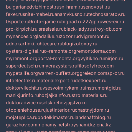
bulgarianedvizhimost.ru
sn-hram.ru
senovosti.ru
fexer.ru
snite-mebel.ru
anamvkusno.ru
technosaratov.ru
0sporte.ru
9rota-game.ru
bigbad.ru
227gp.ru
wes-ex.ru
pro-kirpichi.ru
israelsale.ru
black-lady.ru
stroy-db.com
mynances.org
ladalike.ru
zozor.ru
dvigremont.ru
odnokartinki.ru
htccare.ru
blogizotovoy.ru
oysters-digital.ru
o-remonte.org
remontdoma.com
myremont.org
portal-remonta.org
vyitikho.ru
mirjon.ru
superdeutsch.ru
mycrazystars.ru
filosofyfree.com
mypetslife.org
warren-buffett.org
greleon.com
sp-or.ru
infoelectrik.ru
materialexpert.ru
detkiexpert.ru
doktorvilechit.ru
vsesvoimirykami.ru
instrumentgid.ru
manikjurinfo.ru
hozjajkainfo.ru
stroimaterials.ru
doktoradvice.ru
selskoehozjajstvo.ru
otopleniehouse.ru
justinterior.ru
chastnyjdom.ru
mojateplica.ru
podelkimaster.ru
landshaftblog.ru
garazhov.com
monamy.net
stroysnami.kz
lcna.kz