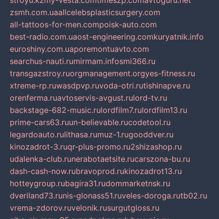
stroyu.kz
my-vesta.com
timeszp.com
avtoguru.net
zsmh.com.ua
allcelebsplasticsurgery.com
all-tattoos-for-men.com
poisk-auto.com
best-radio.com.ua
ost-engineering.com
kuryatnik.info
euroshiny.com.ua
poremontuavto.com
searchus-nauti.ru
mirmam.info
smi366.ru
transgazstroy.ru
orgmanagement.org
yes-fitness.ru
xtreme-rp.ru
wasdpvp.ru
voda-otri.ru
tishinapve.ru
orenferma.ru
avtoservis-avgust.ru
lord-tv.ru
backstage-682-music.ru
lordfilm7.ru
lordfilm13.ru
prime-cars63.ru
un-believable.ru
codetool.ru
legardoauto.ru
lithasa.ru
muz-1.ru
gooddver.ru
kinozadrot-3.ru
qr-plus-promo.ru
2shizashop.ru
udalenka-club.ru
nerabotaetsite.ru
carszona-bu.ru
dash-cash-now.ru
bravoprod.ru
kinozadrot13.ru
hotteygroup.ru
bagira31.ru
dommarketnsk.ru
dveriland73.ru
nis-glonass51.ru
veles-doroga.ru
tb02.ru
vrema-zdorov.ru
velonik.ru
surgutgloss.ru