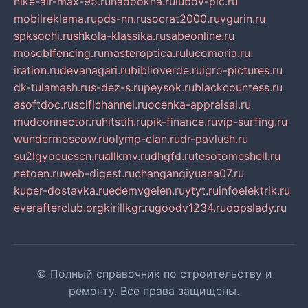
nike-air-max-95.ru
nadookna.ru
lubov-pic.ru
mobilreklama.ru
pds-nn.ru
socrat2000.ru
vgurin.ru
spksochi.ru
shkola-klassika.ru
sabeonline.ru
mosoblfencing.ru
masteroptica.ru
lucomoria.ru
iration.ru
devanagari.ru
biblioverde.ru
igro-pictures.ru
dk-tulamash.ru
s-dez-s.ru
peysok.ru
blackcountess.ru
asoftdoc.ru
scifichannel.ru
ocenka-appraisal.ru
mudconnector.ru
hitstih.ru
pik-finance.ru
vip-surfing.ru
wundermoscow.ru
olymp-clan.ru
dr-pavlush.ru
su2lgyoeucscn.ru
allkmv.ru
dhgfd.ru
tesotomeshell.ru
netoen.ru
web-digest.ru
changanqiyuana07.ru
kuper-dostavka.ru
edemvgelen.ru
ytyt.ru
infoelektrik.ru
everafterclub.org
kirillkgr.ru
goodv1234.ru
oopslady.ru
© Полный справочник по строительству и
ремонту. Все права защищены.