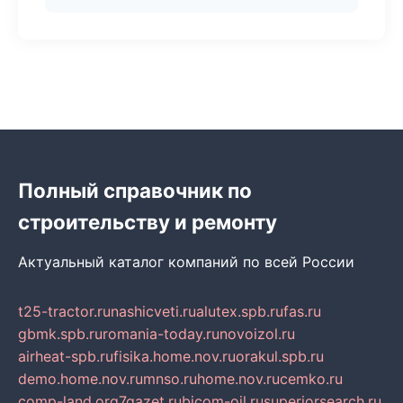
Полный справочник по
строительству и ремонту
Актуальный каталог компаний по всей России
t25-tractor.ru
nashicveti.ru
alutex.spb.ru
fas.ru
gbmk.spb.ru
romania-today.ru
novoizol.ru
airheat-spb.ru
fisika.home.nov.ru
orakul.spb.ru
demo.home.nov.ru
mnso.ru
home.nov.ru
cemko.ru
comp-land.org
7gazet.ru
bicom-oil.ru
superiorsearch.ru