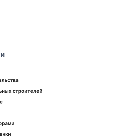
ми
ельства
ьных строителей
те
торами
енки