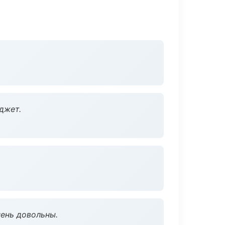
джет.
чень довольны.