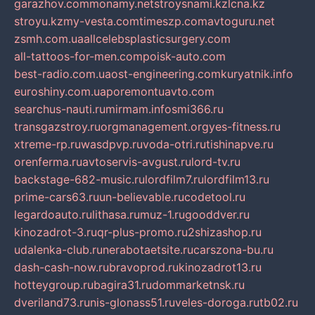
garazhov.com
monamy.net
stroysnami.kz
lcna.kz
stroyu.kz
my-vesta.com
timeszp.com
avtoguru.net
zsmh.com.ua
allcelebsplasticsurgery.com
all-tattoos-for-men.com
poisk-auto.com
best-radio.com.ua
ost-engineering.com
kuryatnik.info
euroshiny.com.ua
poremontuavto.com
searchus-nauti.ru
mirmam.info
smi366.ru
transgazstroy.ru
orgmanagement.org
yes-fitness.ru
xtreme-rp.ru
wasdpvp.ru
voda-otri.ru
tishinapve.ru
orenferma.ru
avtoservis-avgust.ru
lord-tv.ru
backstage-682-music.ru
lordfilm7.ru
lordfilm13.ru
prime-cars63.ru
un-believable.ru
codetool.ru
legardoauto.ru
lithasa.ru
muz-1.ru
gooddver.ru
kinozadrot-3.ru
qr-plus-promo.ru
2shizashop.ru
udalenka-club.ru
nerabotaetsite.ru
carszona-bu.ru
dash-cash-now.ru
bravoprod.ru
kinozadrot13.ru
hotteygroup.ru
bagira31.ru
dommarketnsk.ru
dveriland73.ru
nis-glonass51.ru
veles-doroga.ru
tb02.ru