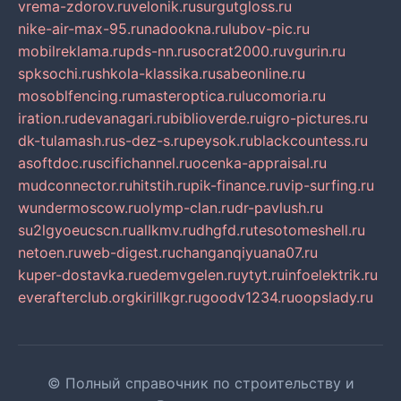
vrema-zdorov.ru
velonik.ru
surgutgloss.ru
nike-air-max-95.ru
nadookna.ru
lubov-pic.ru
mobilreklama.ru
pds-nn.ru
socrat2000.ru
vgurin.ru
spksochi.ru
shkola-klassika.ru
sabeonline.ru
mosoblfencing.ru
masteroptica.ru
lucomoria.ru
iration.ru
devanagari.ru
biblioverde.ru
igro-pictures.ru
dk-tulamash.ru
s-dez-s.ru
peysok.ru
blackcountess.ru
asoftdoc.ru
scifichannel.ru
ocenka-appraisal.ru
mudconnector.ru
hitstih.ru
pik-finance.ru
vip-surfing.ru
wundermoscow.ru
olymp-clan.ru
dr-pavlush.ru
su2lgyoeucscn.ru
allkmv.ru
dhgfd.ru
tesotomeshell.ru
netoen.ru
web-digest.ru
changanqiyuana07.ru
kuper-dostavka.ru
edemvgelen.ru
ytyt.ru
infoelektrik.ru
everafterclub.org
kirillkgr.ru
goodv1234.ru
oopslady.ru
© Полный справочник по строительству и