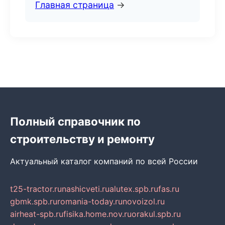
Главная страница
→
Полный справочник по
строительству и ремонту
Актуальный каталог компаний по всей России
t25-tractor.ru
nashicveti.ru
alutex.spb.ru
fas.ru
gbmk.spb.ru
romania-today.ru
novoizol.ru
airheat-spb.ru
fisika.home.nov.ru
orakul.spb.ru