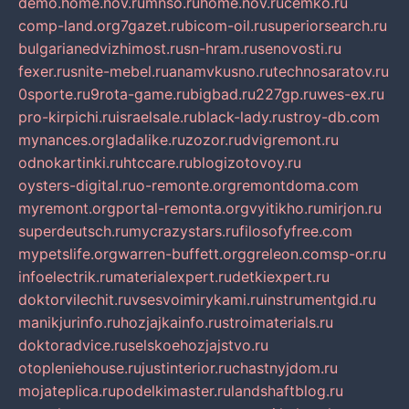
demo.home.nov.ru
mnso.ru
home.nov.ru
cemko.ru
comp-land.org
7gazet.ru
bicom-oil.ru
superiorsearch.ru
bulgarianedvizhimost.ru
sn-hram.ru
senovosti.ru
fexer.ru
snite-mebel.ru
anamvkusno.ru
technosaratov.ru
0sporte.ru
9rota-game.ru
bigbad.ru
227gp.ru
wes-ex.ru
pro-kirpichi.ru
israelsale.ru
black-lady.ru
stroy-db.com
mynances.org
ladalike.ru
zozor.ru
dvigremont.ru
odnokartinki.ru
htccare.ru
blogizotovoy.ru
oysters-digital.ru
o-remonte.org
remontdoma.com
myremont.org
portal-remonta.org
vyitikho.ru
mirjon.ru
superdeutsch.ru
mycrazystars.ru
filosofyfree.com
mypetslife.org
warren-buffett.org
greleon.com
sp-or.ru
infoelectrik.ru
materialexpert.ru
detkiexpert.ru
doktorvilechit.ru
vsesvoimirykami.ru
instrumentgid.ru
manikjurinfo.ru
hozjajkainfo.ru
stroimaterials.ru
doktoradvice.ru
selskoehozjajstvo.ru
otopleniehouse.ru
justinterior.ru
chastnyjdom.ru
mojateplica.ru
podelkimaster.ru
landshaftblog.ru