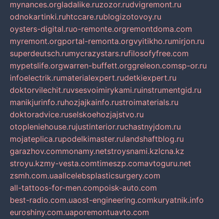
mynances.org
ladalike.ru
zozor.ru
dvigremont.ru
odnokartinki.ru
htccare.ru
blogizotovoy.ru
oysters-digital.ru
o-remonte.org
remontdoma.com
myremont.org
portal-remonta.org
vyitikho.ru
mirjon.ru
superdeutsch.ru
mycrazystars.ru
filosofyfree.com
mypetslife.org
warren-buffett.org
greleon.com
sp-or.ru
infoelectrik.ru
materialexpert.ru
detkiexpert.ru
doktorvilechit.ru
vsesvoimirykami.ru
instrumentgid.ru
manikjurinfo.ru
hozjajkainfo.ru
stroimaterials.ru
doktoradvice.ru
selskoehozjajstvo.ru
otopleniehouse.ru
justinterior.ru
chastnyjdom.ru
mojateplica.ru
podelkimaster.ru
landshaftblog.ru
garazhov.com
monamy.net
stroysnami.kz
lcna.kz
stroyu.kz
my-vesta.com
timeszp.com
avtoguru.net
zsmh.com.ua
allcelebsplasticsurgery.com
all-tattoos-for-men.com
poisk-auto.com
best-radio.com.ua
ost-engineering.com
kuryatnik.info
euroshiny.com.ua
poremontuavto.com