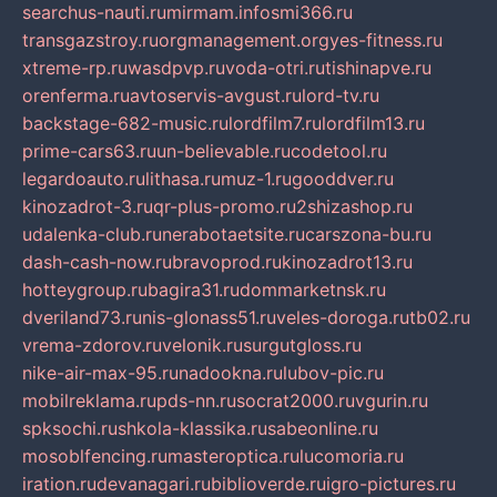
searchus-nauti.ru
mirmam.info
smi366.ru
transgazstroy.ru
orgmanagement.org
yes-fitness.ru
xtreme-rp.ru
wasdpvp.ru
voda-otri.ru
tishinapve.ru
orenferma.ru
avtoservis-avgust.ru
lord-tv.ru
backstage-682-music.ru
lordfilm7.ru
lordfilm13.ru
prime-cars63.ru
un-believable.ru
codetool.ru
legardoauto.ru
lithasa.ru
muz-1.ru
gooddver.ru
kinozadrot-3.ru
qr-plus-promo.ru
2shizashop.ru
udalenka-club.ru
nerabotaetsite.ru
carszona-bu.ru
dash-cash-now.ru
bravoprod.ru
kinozadrot13.ru
hotteygroup.ru
bagira31.ru
dommarketnsk.ru
dveriland73.ru
nis-glonass51.ru
veles-doroga.ru
tb02.ru
vrema-zdorov.ru
velonik.ru
surgutgloss.ru
nike-air-max-95.ru
nadookna.ru
lubov-pic.ru
mobilreklama.ru
pds-nn.ru
socrat2000.ru
vgurin.ru
spksochi.ru
shkola-klassika.ru
sabeonline.ru
mosoblfencing.ru
masteroptica.ru
lucomoria.ru
iration.ru
devanagari.ru
biblioverde.ru
igro-pictures.ru