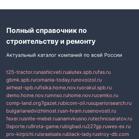
Полный справочник по
строительству и ремонту
Актуальный каталог компаний по всей России
t25-tractor.ru
nashicveti.ru
alutex.spb.ru
fas.ru
gbmk.spb.ru
romania-today.ru
novoizol.ru
airheat-spb.ru
fisika.home.nov.ru
orakul.spb.ru
demo.home.nov.ru
mnso.ru
home.nov.ru
cemko.ru
comp-land.org
7gazet.ru
bicom-oil.ru
superiorsearch.ru
bulgarianedvizhimost.ru
sn-hram.ru
senovosti.ru
fexer.ru
snite-mebel.ru
anamvkusno.ru
technosaratov.ru
0sporte.ru
9rota-game.ru
bigbad.ru
227gp.ru
wes-ex.ru
pro-kirpichi.ru
israelsale.ru
black-lady.ru
stroy-db.com