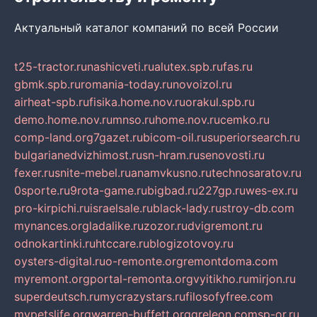
Актуальный каталог компаний по всей России
t25-tractor.ru
nashicveti.ru
alutex.spb.ru
fas.ru
gbmk.spb.ru
romania-today.ru
novoizol.ru
airheat-spb.ru
fisika.home.nov.ru
orakul.spb.ru
demo.home.nov.ru
mnso.ru
home.nov.ru
cemko.ru
comp-land.org
7gazet.ru
bicom-oil.ru
superiorsearch.ru
bulgarianedvizhimost.ru
sn-hram.ru
senovosti.ru
fexer.ru
snite-mebel.ru
anamvkusno.ru
technosaratov.ru
0sporte.ru
9rota-game.ru
bigbad.ru
227gp.ru
wes-ex.ru
pro-kirpichi.ru
israelsale.ru
black-lady.ru
stroy-db.com
mynances.org
ladalike.ru
zozor.ru
dvigremont.ru
odnokartinki.ru
htccare.ru
blogizotovoy.ru
oysters-digital.ru
o-remonte.org
remontdoma.com
myremont.org
portal-remonta.org
vyitikho.ru
mirjon.ru
superdeutsch.ru
mycrazystars.ru
filosofyfree.com
mypetslife.org
warren-buffett.org
greleon.com
sp-or.ru