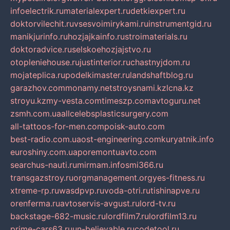
infoelectrik.ru
materialexpert.ru
detkiexpert.ru
doktorvilechit.ru
vsesvoimirykami.ru
instrumentgid.ru
manikjurinfo.ru
hozjajkainfo.ru
stroimaterials.ru
doktoradvice.ru
selskoehozjajstvo.ru
otopleniehouse.ru
justinterior.ru
chastnyjdom.ru
mojateplica.ru
podelkimaster.ru
landshaftblog.ru
garazhov.com
monamy.net
stroysnami.kz
lcna.kz
stroyu.kz
my-vesta.com
timeszp.com
avtoguru.net
zsmh.com.ua
allcelebsplasticsurgery.com
all-tattoos-for-men.com
poisk-auto.com
best-radio.com.ua
ost-engineering.com
kuryatnik.info
euroshiny.com.ua
poremontuavto.com
searchus-nauti.ru
mirmam.info
smi366.ru
transgazstroy.ru
orgmanagement.org
yes-fitness.ru
xtreme-rp.ru
wasdpvp.ru
voda-otri.ru
tishinapve.ru
orenferma.ru
avtoservis-avgust.ru
lord-tv.ru
backstage-682-music.ru
lordfilm7.ru
lordfilm13.ru
prime-cars63.ru
un-believable.ru
codetool.ru