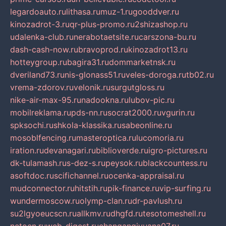
legardoauto.ru
lithasa.ru
muz-1.ru
gooddver.ru
kinozadrot-3.ru
qr-plus-promo.ru
2shizashop.ru
udalenka-club.ru
nerabotaetsite.ru
carszona-bu.ru
dash-cash-now.ru
bravoprod.ru
kinozadrot13.ru
hotteygroup.ru
bagira31.ru
dommarketnsk.ru
dveriland73.ru
nis-glonass51.ru
veles-doroga.ru
tb02.ru
vrema-zdorov.ru
velonik.ru
surgutgloss.ru
nike-air-max-95.ru
nadookna.ru
lubov-pic.ru
mobilreklama.ru
pds-nn.ru
socrat2000.ru
vgurin.ru
spksochi.ru
shkola-klassika.ru
sabeonline.ru
mosoblfencing.ru
masteroptica.ru
lucomoria.ru
iration.ru
devanagari.ru
biblioverde.ru
igro-pictures.ru
dk-tulamash.ru
s-dez-s.ru
peysok.ru
blackcountess.ru
asoftdoc.ru
scifichannel.ru
ocenka-appraisal.ru
mudconnector.ru
hitstih.ru
pik-finance.ru
vip-surfing.ru
wundermoscow.ru
olymp-clan.ru
dr-pavlush.ru
su2lgyoeucscn.ru
allkmv.ru
dhgfd.ru
tesotomeshell.ru