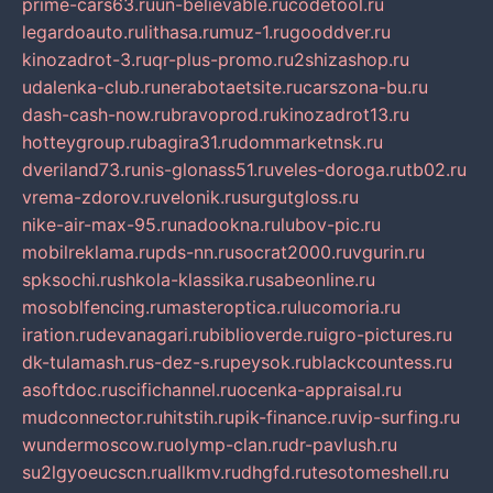
prime-cars63.ru
un-believable.ru
codetool.ru
legardoauto.ru
lithasa.ru
muz-1.ru
gooddver.ru
kinozadrot-3.ru
qr-plus-promo.ru
2shizashop.ru
udalenka-club.ru
nerabotaetsite.ru
carszona-bu.ru
dash-cash-now.ru
bravoprod.ru
kinozadrot13.ru
hotteygroup.ru
bagira31.ru
dommarketnsk.ru
dveriland73.ru
nis-glonass51.ru
veles-doroga.ru
tb02.ru
vrema-zdorov.ru
velonik.ru
surgutgloss.ru
nike-air-max-95.ru
nadookna.ru
lubov-pic.ru
mobilreklama.ru
pds-nn.ru
socrat2000.ru
vgurin.ru
spksochi.ru
shkola-klassika.ru
sabeonline.ru
mosoblfencing.ru
masteroptica.ru
lucomoria.ru
iration.ru
devanagari.ru
biblioverde.ru
igro-pictures.ru
dk-tulamash.ru
s-dez-s.ru
peysok.ru
blackcountess.ru
asoftdoc.ru
scifichannel.ru
ocenka-appraisal.ru
mudconnector.ru
hitstih.ru
pik-finance.ru
vip-surfing.ru
wundermoscow.ru
olymp-clan.ru
dr-pavlush.ru
su2lgyoeucscn.ru
allkmv.ru
dhgfd.ru
tesotomeshell.ru