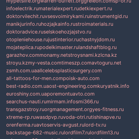
mypetslife.org
warren-buffett.org
greleon.com
sp-or.ru
infoelectrik.ru
materialexpert.ru
detkiexpert.ru
doktorvilechit.ru
vsesvoimirykami.ru
instrumentgid.ru
manikjurinfo.ru
hozjajkainfo.ru
stroimaterials.ru
doktoradvice.ru
selskoehozjajstvo.ru
otopleniehouse.ru
justinterior.ru
chastnyjdom.ru
mojateplica.ru
podelkimaster.ru
landshaftblog.ru
garazhov.com
monamy.net
stroysnami.kz
lcna.kz
stroyu.kz
my-vesta.com
timeszp.com
avtoguru.net
zsmh.com.ua
allcelebsplasticsurgery.com
all-tattoos-for-men.com
poisk-auto.com
best-radio.com.ua
ost-engineering.com
kuryatnik.info
euroshiny.com.ua
poremontuavto.com
searchus-nauti.ru
mirmam.info
smi366.ru
transgazstroy.ru
orgmanagement.org
yes-fitness.ru
xtreme-rp.ru
wasdpvp.ru
voda-otri.ru
tishinapve.ru
orenferma.ru
avtoservis-avgust.ru
lord-tv.ru
backstage-682-music.ru
lordfilm7.ru
lordfilm13.ru