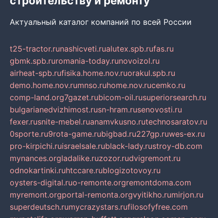
строительству и ремонту
Актуальный каталог компаний по всей России
t25-tractor.ru
nashicveti.ru
alutex.spb.ru
fas.ru
gbmk.spb.ru
romania-today.ru
novoizol.ru
airheat-spb.ru
fisika.home.nov.ru
orakul.spb.ru
demo.home.nov.ru
mnso.ru
home.nov.ru
cemko.ru
comp-land.org
7gazet.ru
bicom-oil.ru
superiorsearch.ru
bulgarianedvizhimost.ru
sn-hram.ru
senovosti.ru
fexer.ru
snite-mebel.ru
anamvkusno.ru
technosaratov.ru
0sporte.ru
9rota-game.ru
bigbad.ru
227gp.ru
wes-ex.ru
pro-kirpichi.ru
israelsale.ru
black-lady.ru
stroy-db.com
mynances.org
ladalike.ru
zozor.ru
dvigremont.ru
odnokartinki.ru
htccare.ru
blogizotovoy.ru
oysters-digital.ru
o-remonte.org
remontdoma.com
myremont.org
portal-remonta.org
vyitikho.ru
mirjon.ru
superdeutsch.ru
mycrazystars.ru
filosofyfree.com