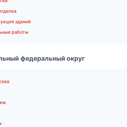
тки
отделка
укция зданий
ьные работы
альный федеральный округ
сква
неж
ж