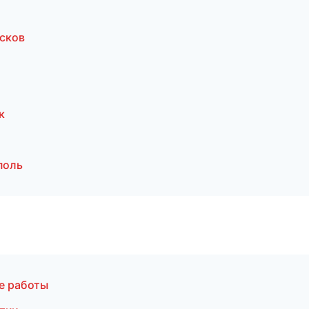
сков
к
поль
е работы