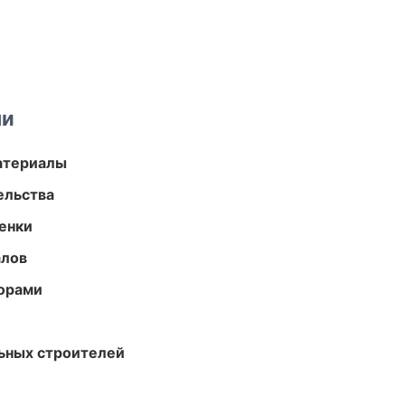
ми
атериалы
ельства
енки
алов
торами
ьных строителей