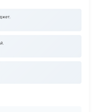
джет.
й.