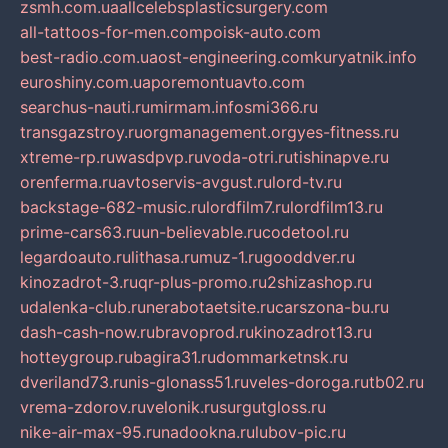
zsmh.com.ua
allcelebsplasticsurgery.com
all-tattoos-for-men.com
poisk-auto.com
best-radio.com.ua
ost-engineering.com
kuryatnik.info
euroshiny.com.ua
poremontuavto.com
searchus-nauti.ru
mirmam.info
smi366.ru
transgazstroy.ru
orgmanagement.org
yes-fitness.ru
xtreme-rp.ru
wasdpvp.ru
voda-otri.ru
tishinapve.ru
orenferma.ru
avtoservis-avgust.ru
lord-tv.ru
backstage-682-music.ru
lordfilm7.ru
lordfilm13.ru
prime-cars63.ru
un-believable.ru
codetool.ru
legardoauto.ru
lithasa.ru
muz-1.ru
gooddver.ru
kinozadrot-3.ru
qr-plus-promo.ru
2shizashop.ru
udalenka-club.ru
nerabotaetsite.ru
carszona-bu.ru
dash-cash-now.ru
bravoprod.ru
kinozadrot13.ru
hotteygroup.ru
bagira31.ru
dommarketnsk.ru
dveriland73.ru
nis-glonass51.ru
veles-doroga.ru
tb02.ru
vrema-zdorov.ru
velonik.ru
surgutgloss.ru
nike-air-max-95.ru
nadookna.ru
lubov-pic.ru