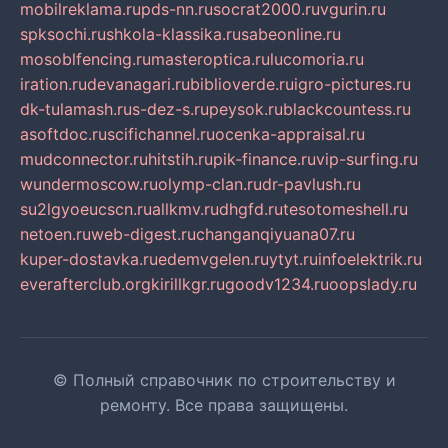
mobilreklama.ru
pds-nn.ru
socrat2000.ru
vgurin.ru
spksochi.ru
shkola-klassika.ru
sabeonline.ru
mosoblfencing.ru
masteroptica.ru
lucomoria.ru
iration.ru
devanagari.ru
biblioverde.ru
igro-pictures.ru
dk-tulamash.ru
s-dez-s.ru
peysok.ru
blackcountess.ru
asoftdoc.ru
scifichannel.ru
ocenka-appraisal.ru
mudconnector.ru
hitstih.ru
pik-finance.ru
vip-surfing.ru
wundermoscow.ru
olymp-clan.ru
dr-pavlush.ru
su2lgyoeucscn.ru
allkmv.ru
dhgfd.ru
tesotomeshell.ru
netoen.ru
web-digest.ru
changanqiyuana07.ru
kuper-dostavka.ru
edemvgelen.ru
ytyt.ru
infoelektrik.ru
everafterclub.org
kirillkgr.ru
goodv1234.ru
oopslady.ru
© Полный справочник по строительству и
ремонту. Все права защищены.