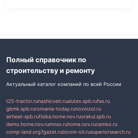
Полный справочник по
строительству и ремонту
Актуальный каталог компаний по всей России
t25-tractor.ru
nashicveti.ru
alutex.spb.ru
fas.ru
gbmk.spb.ru
romania-today.ru
novoizol.ru
airheat-spb.ru
fisika.home.nov.ru
orakul.spb.ru
demo.home.nov.ru
mnso.ru
home.nov.ru
cemko.ru
comp-land.org
7gazet.ru
bicom-oil.ru
superiorsearch.ru