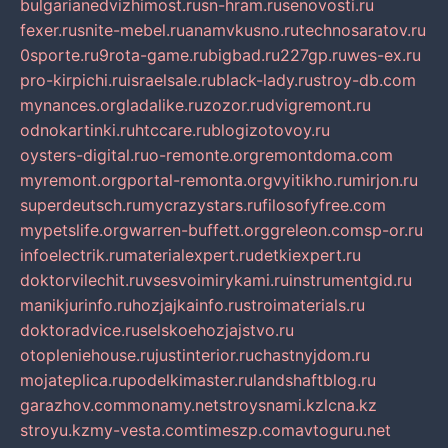
bulgarianedvizhimost.ru
sn-hram.ru
senovosti.ru
fexer.ru
snite-mebel.ru
anamvkusno.ru
technosaratov.ru
0sporte.ru
9rota-game.ru
bigbad.ru
227gp.ru
wes-ex.ru
pro-kirpichi.ru
israelsale.ru
black-lady.ru
stroy-db.com
mynances.org
ladalike.ru
zozor.ru
dvigremont.ru
odnokartinki.ru
htccare.ru
blogizotovoy.ru
oysters-digital.ru
o-remonte.org
remontdoma.com
myremont.org
portal-remonta.org
vyitikho.ru
mirjon.ru
superdeutsch.ru
mycrazystars.ru
filosofyfree.com
mypetslife.org
warren-buffett.org
greleon.com
sp-or.ru
infoelectrik.ru
materialexpert.ru
detkiexpert.ru
doktorvilechit.ru
vsesvoimirykami.ru
instrumentgid.ru
manikjurinfo.ru
hozjajkainfo.ru
stroimaterials.ru
doktoradvice.ru
selskoehozjajstvo.ru
otopleniehouse.ru
justinterior.ru
chastnyjdom.ru
mojateplica.ru
podelkimaster.ru
landshaftblog.ru
garazhov.com
monamy.net
stroysnami.kz
lcna.kz
stroyu.kz
my-vesta.com
timeszp.com
avtoguru.net