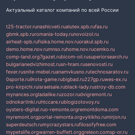
Актуальный каталог компаний по всей России
t25-tractor.ru
nashicveti.ru
alutex.spb.ru
fas.ru
gbmk.spb.ru
romania-today.ru
novoizol.ru
airheat-spb.ru
fisika.home.nov.ru
orakul.spb.ru
demo.home.nov.ru
mnso.ru
home.nov.ru
cemko.ru
comp-land.org
7gazet.ru
bicom-oil.ru
superiorsearch.ru
bulgarianedvizhimost.ru
sn-hram.ru
senovosti.ru
fexer.ru
snite-mebel.ru
anamvkusno.ru
technosaratov.ru
0sporte.ru
9rota-game.ru
bigbad.ru
227gp.ru
wes-ex.ru
pro-kirpichi.ru
israelsale.ru
black-lady.ru
stroy-db.com
mynances.org
ladalike.ru
zozor.ru
dvigremont.ru
odnokartinki.ru
htccare.ru
blogizotovoy.ru
oysters-digital.ru
o-remonte.org
remontdoma.com
myremont.org
portal-remonta.org
vyitikho.ru
mirjon.ru
superdeutsch.ru
mycrazystars.ru
filosofyfree.com
mypetslife.org
warren-buffett.org
greleon.com
sp-or.ru