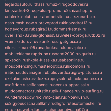
legardoauto.ru
lithasa.ru
muz-1.ru
gooddver.ru
kinozadrot-3.ru
qr-plus-promo.ru
2shizashop.ru
udalenka-club.ru
nerabotaetsite.ru
carszona-bu.ru
dash-cash-now.ru
bravoprod.ru
kinozadrot13.ru
hotteygroup.ru
bagira31.ru
dommarketnsk.ru
dveriland73.ru
nis-glonass51.ru
veles-doroga.ru
tb02.ru
vrema-zdorov.ru
velonik.ru
surgutgloss.ru
nike-air-max-95.ru
nadookna.ru
lubov-pic.ru
mobilreklama.ru
pds-nn.ru
socrat2000.ru
vgurin.ru
spksochi.ru
shkola-klassika.ru
sabeonline.ru
mosoblfencing.ru
masteroptica.ru
lucomoria.ru
iration.ru
devanagari.ru
biblioverde.ru
igro-pictures.ru
dk-tulamash.ru
s-dez-s.ru
peysok.ru
blackcountess.ru
asoftdoc.ru
scifichannel.ru
ocenka-appraisal.ru
mudconnector.ru
hitstih.ru
pik-finance.ru
vip-surfing.ru
wundermoscow.ru
olymp-clan.ru
dr-pavlush.ru
su2lgyoeucscn.ru
allkmv.ru
dhgfd.ru
tesotomeshell.ru
netoen.ru
web-digest.ru
changanqiyuana07.ru