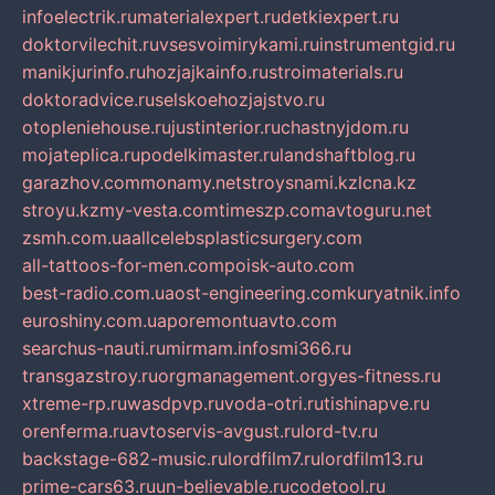
infoelectrik.ru
materialexpert.ru
detkiexpert.ru
doktorvilechit.ru
vsesvoimirykami.ru
instrumentgid.ru
manikjurinfo.ru
hozjajkainfo.ru
stroimaterials.ru
doktoradvice.ru
selskoehozjajstvo.ru
otopleniehouse.ru
justinterior.ru
chastnyjdom.ru
mojateplica.ru
podelkimaster.ru
landshaftblog.ru
garazhov.com
monamy.net
stroysnami.kz
lcna.kz
stroyu.kz
my-vesta.com
timeszp.com
avtoguru.net
zsmh.com.ua
allcelebsplasticsurgery.com
all-tattoos-for-men.com
poisk-auto.com
best-radio.com.ua
ost-engineering.com
kuryatnik.info
euroshiny.com.ua
poremontuavto.com
searchus-nauti.ru
mirmam.info
smi366.ru
transgazstroy.ru
orgmanagement.org
yes-fitness.ru
xtreme-rp.ru
wasdpvp.ru
voda-otri.ru
tishinapve.ru
orenferma.ru
avtoservis-avgust.ru
lord-tv.ru
backstage-682-music.ru
lordfilm7.ru
lordfilm13.ru
prime-cars63.ru
un-believable.ru
codetool.ru