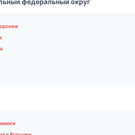
альный федеральный округ
Воронеж
а
а
рманск
ие в Воронеж