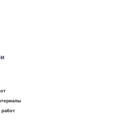
ми
бот
атериалы
 работ