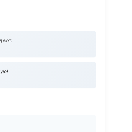
джет.
дую!