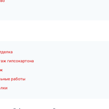
ово
тделка
аж гипсокартона
аж
льные работы
олки