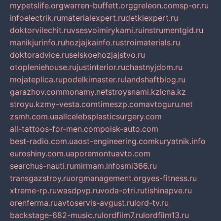
mypetslife.org
warren-buffett.org
greleon.com
sp-or.ru
infoelectrik.ru
materialexpert.ru
detkiexpert.ru
doktorvilechit.ru
vsesvoimirykami.ru
instrumentgid.ru
manikjurinfo.ru
hozjajkainfo.ru
stroimaterials.ru
doktoradvice.ru
selskoehozjajstvo.ru
otopleniehouse.ru
justinterior.ru
chastnyjdom.ru
mojateplica.ru
podelkimaster.ru
landshaftblog.ru
garazhov.com
monamy.net
stroysnami.kz
lcna.kz
stroyu.kz
my-vesta.com
timeszp.com
avtoguru.net
zsmh.com.ua
allcelebsplasticsurgery.com
all-tattoos-for-men.com
poisk-auto.com
best-radio.com.ua
ost-engineering.com
kuryatnik.info
euroshiny.com.ua
poremontuavto.com
searchus-nauti.ru
mirmam.info
smi366.ru
transgazstroy.ru
orgmanagement.org
yes-fitness.ru
xtreme-rp.ru
wasdpvp.ru
voda-otri.ru
tishinapve.ru
orenferma.ru
avtoservis-avgust.ru
lord-tv.ru
backstage-682-music.ru
lordfilm7.ru
lordfilm13.ru