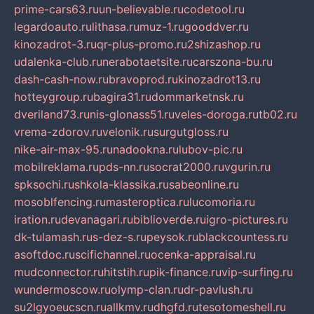
prime-cars63.ru
un-believable.ru
codetool.ru
legardoauto.ru
lithasa.ru
muz-1.ru
gooddver.ru
kinozadrot-3.ru
qr-plus-promo.ru
2shizashop.ru
udalenka-club.ru
nerabotaetsite.ru
carszona-bu.ru
dash-cash-now.ru
bravoprod.ru
kinozadrot13.ru
hotteygroup.ru
bagira31.ru
dommarketnsk.ru
dveriland73.ru
nis-glonass51.ru
veles-doroga.ru
tb02.ru
vrema-zdorov.ru
velonik.ru
surgutgloss.ru
nike-air-max-95.ru
nadookna.ru
lubov-pic.ru
mobilreklama.ru
pds-nn.ru
socrat2000.ru
vgurin.ru
spksochi.ru
shkola-klassika.ru
sabeonline.ru
mosoblfencing.ru
masteroptica.ru
lucomoria.ru
iration.ru
devanagari.ru
biblioverde.ru
igro-pictures.ru
dk-tulamash.ru
s-dez-s.ru
peysok.ru
blackcountess.ru
asoftdoc.ru
scifichannel.ru
ocenka-appraisal.ru
mudconnector.ru
hitstih.ru
pik-finance.ru
vip-surfing.ru
wundermoscow.ru
olymp-clan.ru
dr-pavlush.ru
su2lgyoeucscn.ru
allkmv.ru
dhgfd.ru
tesotomeshell.ru