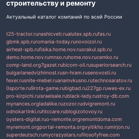
строительству и ремонту
Актуальный каталог компаний по всей России
t25-tractor.ru
nashicveti.ru
alutex.spb.ru
fas.ru
gbmk.spb.ru
romania-today.ru
novoizol.ru
airheat-spb.ru
fisika.home.nov.ru
orakul.spb.ru
demo.home.nov.ru
mnso.ru
home.nov.ru
cemko.ru
comp-land.org
7gazet.ru
bicom-oil.ru
superiorsearch.ru
bulgarianedvizhimost.ru
sn-hram.ru
senovosti.ru
fexer.ru
snite-mebel.ru
anamvkusno.ru
technosaratov.ru
0sporte.ru
9rota-game.ru
bigbad.ru
227gp.ru
wes-ex.ru
pro-kirpichi.ru
israelsale.ru
black-lady.ru
stroy-db.com
mynances.org
ladalike.ru
zozor.ru
dvigremont.ru
odnokartinki.ru
htccare.ru
blogizotovoy.ru
oysters-digital.ru
o-remonte.org
remontdoma.com
myremont.org
portal-remonta.org
vyitikho.ru
mirjon.ru
superdeutsch.ru
mycrazystars.ru
filosofyfree.com