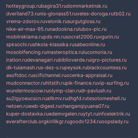
hotteygroup.ru
bagira31.ru
dommarketnsk.ru
dveriland73.ru
nis-glonass51.ru
veles-doroga.ru
tb02.ru
vrema-zdorov.ru
velonik.ru
surgutgloss.ru
nike-air-max-95.ru
nadookna.ru
lubov-pic.ru
mobilreklama.ru
pds-nn.ru
socrat2000.ru
vgurin.ru
spksochi.ru
shkola-klassika.ru
sabeonline.ru
mosoblfencing.ru
masteroptica.ru
lucomoria.ru
iration.ru
devanagari.ru
biblioverde.ru
igro-pictures.ru
dk-tulamash.ru
s-dez-s.ru
peysok.ru
blackcountess.ru
asoftdoc.ru
scifichannel.ru
ocenka-appraisal.ru
mudconnector.ru
hitstih.ru
pik-finance.ru
vip-surfing.ru
wundermoscow.ru
olymp-clan.ru
dr-pavlush.ru
su2lgyoeucscn.ru
allkmv.ru
dhgfd.ru
tesotomeshell.ru
netoen.ru
web-digest.ru
changanqiyuana07.ru
kuper-dostavka.ru
edemvgelen.ru
ytyt.ru
infoelektrik.ru
everafterclub.org
kirillkgr.ru
goodv1234.ru
oopslady.ru