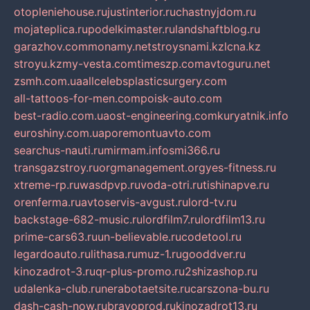
otopleniehouse.ru
justinterior.ru
chastnyjdom.ru
mojateplica.ru
podelkimaster.ru
landshaftblog.ru
garazhov.com
monamy.net
stroysnami.kz
lcna.kz
stroyu.kz
my-vesta.com
timeszp.com
avtoguru.net
zsmh.com.ua
allcelebsplasticsurgery.com
all-tattoos-for-men.com
poisk-auto.com
best-radio.com.ua
ost-engineering.com
kuryatnik.info
euroshiny.com.ua
poremontuavto.com
searchus-nauti.ru
mirmam.info
smi366.ru
transgazstroy.ru
orgmanagement.org
yes-fitness.ru
xtreme-rp.ru
wasdpvp.ru
voda-otri.ru
tishinapve.ru
orenferma.ru
avtoservis-avgust.ru
lord-tv.ru
backstage-682-music.ru
lordfilm7.ru
lordfilm13.ru
prime-cars63.ru
un-believable.ru
codetool.ru
legardoauto.ru
lithasa.ru
muz-1.ru
gooddver.ru
kinozadrot-3.ru
qr-plus-promo.ru
2shizashop.ru
udalenka-club.ru
nerabotaetsite.ru
carszona-bu.ru
dash-cash-now.ru
bravoprod.ru
kinozadrot13.ru