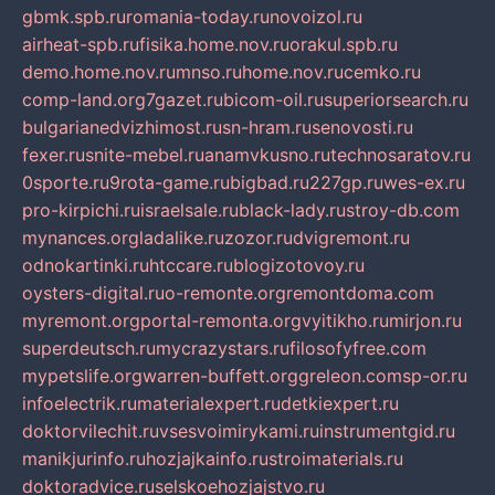
gbmk.spb.ru
romania-today.ru
novoizol.ru
airheat-spb.ru
fisika.home.nov.ru
orakul.spb.ru
demo.home.nov.ru
mnso.ru
home.nov.ru
cemko.ru
comp-land.org
7gazet.ru
bicom-oil.ru
superiorsearch.ru
bulgarianedvizhimost.ru
sn-hram.ru
senovosti.ru
fexer.ru
snite-mebel.ru
anamvkusno.ru
technosaratov.ru
0sporte.ru
9rota-game.ru
bigbad.ru
227gp.ru
wes-ex.ru
pro-kirpichi.ru
israelsale.ru
black-lady.ru
stroy-db.com
mynances.org
ladalike.ru
zozor.ru
dvigremont.ru
odnokartinki.ru
htccare.ru
blogizotovoy.ru
oysters-digital.ru
o-remonte.org
remontdoma.com
myremont.org
portal-remonta.org
vyitikho.ru
mirjon.ru
superdeutsch.ru
mycrazystars.ru
filosofyfree.com
mypetslife.org
warren-buffett.org
greleon.com
sp-or.ru
infoelectrik.ru
materialexpert.ru
detkiexpert.ru
doktorvilechit.ru
vsesvoimirykami.ru
instrumentgid.ru
manikjurinfo.ru
hozjajkainfo.ru
stroimaterials.ru
doktoradvice.ru
selskoehozjajstvo.ru