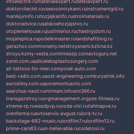
infoelectrik.ru
materialexpert.ru
detkiexpert.ru
doktorvilechit.ru
vsesvoimirykami.ru
instrumentgid.ru
manikjurinfo.ru
hozjajkainfo.ru
stroimaterials.ru
doktoradvice.ru
selskoehozjajstvo.ru
otopleniehouse.ru
justinterior.ru
chastnyjdom.ru
mojateplica.ru
podelkimaster.ru
landshaftblog.ru
garazhov.com
monamy.net
stroysnami.kz
lcna.kz
stroyu.kz
my-vesta.com
timeszp.com
avtoguru.net
zsmh.com.ua
allcelebsplasticsurgery.com
all-tattoos-for-men.com
poisk-auto.com
best-radio.com.ua
ost-engineering.com
kuryatnik.info
euroshiny.com.ua
poremontuavto.com
searchus-nauti.ru
mirmam.info
smi366.ru
transgazstroy.ru
orgmanagement.org
yes-fitness.ru
xtreme-rp.ru
wasdpvp.ru
voda-otri.ru
tishinapve.ru
orenferma.ru
avtoservis-avgust.ru
lord-tv.ru
backstage-682-music.ru
lordfilm7.ru
lordfilm13.ru
prime-cars63.ru
un-believable.ru
codetool.ru