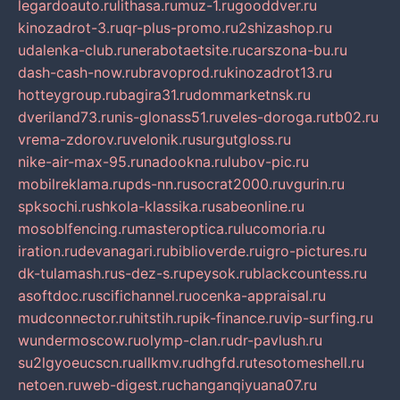
legardoauto.ru
lithasa.ru
muz-1.ru
gooddver.ru
kinozadrot-3.ru
qr-plus-promo.ru
2shizashop.ru
udalenka-club.ru
nerabotaetsite.ru
carszona-bu.ru
dash-cash-now.ru
bravoprod.ru
kinozadrot13.ru
hotteygroup.ru
bagira31.ru
dommarketnsk.ru
dveriland73.ru
nis-glonass51.ru
veles-doroga.ru
tb02.ru
vrema-zdorov.ru
velonik.ru
surgutgloss.ru
nike-air-max-95.ru
nadookna.ru
lubov-pic.ru
mobilreklama.ru
pds-nn.ru
socrat2000.ru
vgurin.ru
spksochi.ru
shkola-klassika.ru
sabeonline.ru
mosoblfencing.ru
masteroptica.ru
lucomoria.ru
iration.ru
devanagari.ru
biblioverde.ru
igro-pictures.ru
dk-tulamash.ru
s-dez-s.ru
peysok.ru
blackcountess.ru
asoftdoc.ru
scifichannel.ru
ocenka-appraisal.ru
mudconnector.ru
hitstih.ru
pik-finance.ru
vip-surfing.ru
wundermoscow.ru
olymp-clan.ru
dr-pavlush.ru
su2lgyoeucscn.ru
allkmv.ru
dhgfd.ru
tesotomeshell.ru
netoen.ru
web-digest.ru
changanqiyuana07.ru