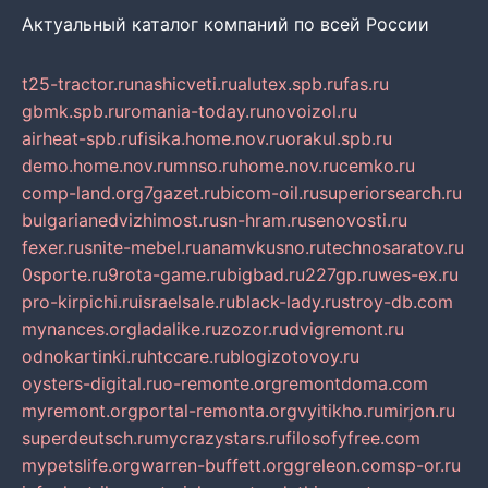
Актуальный каталог компаний по всей России
t25-tractor.ru
nashicveti.ru
alutex.spb.ru
fas.ru
gbmk.spb.ru
romania-today.ru
novoizol.ru
airheat-spb.ru
fisika.home.nov.ru
orakul.spb.ru
demo.home.nov.ru
mnso.ru
home.nov.ru
cemko.ru
comp-land.org
7gazet.ru
bicom-oil.ru
superiorsearch.ru
bulgarianedvizhimost.ru
sn-hram.ru
senovosti.ru
fexer.ru
snite-mebel.ru
anamvkusno.ru
technosaratov.ru
0sporte.ru
9rota-game.ru
bigbad.ru
227gp.ru
wes-ex.ru
pro-kirpichi.ru
israelsale.ru
black-lady.ru
stroy-db.com
mynances.org
ladalike.ru
zozor.ru
dvigremont.ru
odnokartinki.ru
htccare.ru
blogizotovoy.ru
oysters-digital.ru
o-remonte.org
remontdoma.com
myremont.org
portal-remonta.org
vyitikho.ru
mirjon.ru
superdeutsch.ru
mycrazystars.ru
filosofyfree.com
mypetslife.org
warren-buffett.org
greleon.com
sp-or.ru