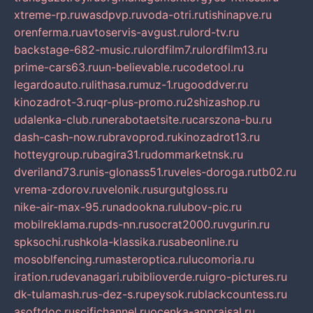
xtreme-rp.ru
wasdpvp.ru
voda-otri.ru
tishinapve.ru
orenferma.ru
avtoservis-avgust.ru
lord-tv.ru
backstage-682-music.ru
lordfilm7.ru
lordfilm13.ru
prime-cars63.ru
un-believable.ru
codetool.ru
legardoauto.ru
lithasa.ru
muz-1.ru
gooddver.ru
kinozadrot-3.ru
qr-plus-promo.ru
2shizashop.ru
udalenka-club.ru
nerabotaetsite.ru
carszona-bu.ru
dash-cash-now.ru
bravoprod.ru
kinozadrot13.ru
hotteygroup.ru
bagira31.ru
dommarketnsk.ru
dveriland73.ru
nis-glonass51.ru
veles-doroga.ru
tb02.ru
vrema-zdorov.ru
velonik.ru
surgutgloss.ru
nike-air-max-95.ru
nadookna.ru
lubov-pic.ru
mobilreklama.ru
pds-nn.ru
socrat2000.ru
vgurin.ru
spksochi.ru
shkola-klassika.ru
sabeonline.ru
mosoblfencing.ru
masteroptica.ru
lucomoria.ru
iration.ru
devanagari.ru
biblioverde.ru
igro-pictures.ru
dk-tulamash.ru
s-dez-s.ru
peysok.ru
blackcountess.ru
asoftdoc.ru
scifichannel.ru
ocenka-appraisal.ru