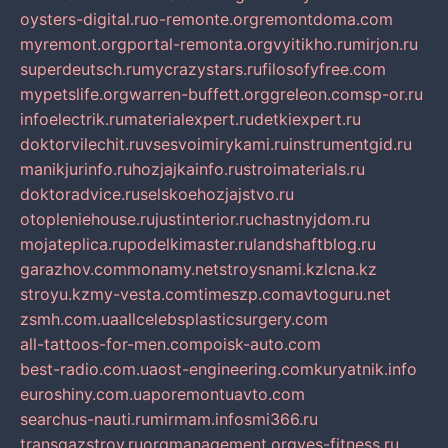
oysters-digital.ru
o-remonte.org
remontdoma.com
myremont.org
portal-remonta.org
vyitikho.ru
mirjon.ru
superdeutsch.ru
mycrazystars.ru
filosofyfree.com
mypetslife.org
warren-buffett.org
greleon.com
sp-or.ru
infoelectrik.ru
materialexpert.ru
detkiexpert.ru
doktorvilechit.ru
vsesvoimirykami.ru
instrumentgid.ru
manikjurinfo.ru
hozjajkainfo.ru
stroimaterials.ru
doktoradvice.ru
selskoehozjajstvo.ru
otopleniehouse.ru
justinterior.ru
chastnyjdom.ru
mojateplica.ru
podelkimaster.ru
landshaftblog.ru
garazhov.com
monamy.net
stroysnami.kz
lcna.kz
stroyu.kz
my-vesta.com
timeszp.com
avtoguru.net
zsmh.com.ua
allcelebsplasticsurgery.com
all-tattoos-for-men.com
poisk-auto.com
best-radio.com.ua
ost-engineering.com
kuryatnik.info
euroshiny.com.ua
poremontuavto.com
searchus-nauti.ru
mirmam.info
smi366.ru
transgazstroy.ru
orgmanagement.org
yes-fitness.ru