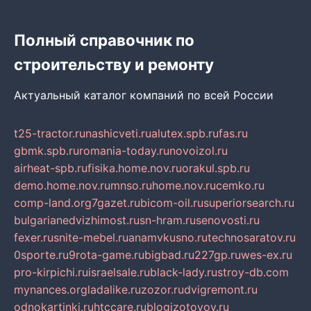
Полный справочник по
строительству и ремонту
Актуальный каталог компаний по всей России
t25-tractor.ru
nashicveti.ru
alutex.spb.ru
fas.ru
gbmk.spb.ru
romania-today.ru
novoizol.ru
airheat-spb.ru
fisika.home.nov.ru
orakul.spb.ru
demo.home.nov.ru
mnso.ru
home.nov.ru
cemko.ru
comp-land.org
7gazet.ru
bicom-oil.ru
superiorsearch.ru
bulgarianedvizhimost.ru
sn-hram.ru
senovosti.ru
fexer.ru
snite-mebel.ru
anamvkusno.ru
technosaratov.ru
0sporte.ru
9rota-game.ru
bigbad.ru
227gp.ru
wes-ex.ru
pro-kirpichi.ru
israelsale.ru
black-lady.ru
stroy-db.com
mynances.org
ladalike.ru
zozor.ru
dvigremont.ru
odnokartinki.ru
htccare.ru
blogizotovoy.ru