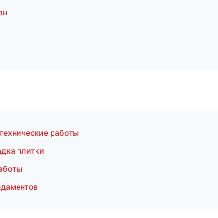
ан
технические работы
дка плитки
аботы
ндаментов