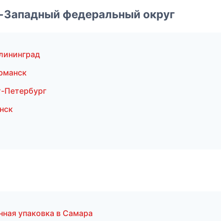
о-Западный федеральный округ
лининград
рманск
-Петербург
нск
нная упаковка в Самара