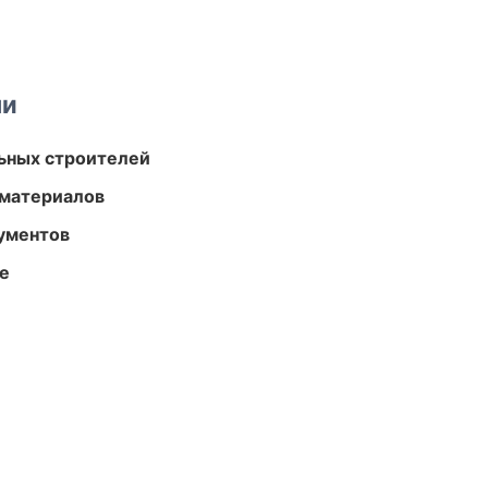
ми
ьных строителей
 материалов
ументов
те