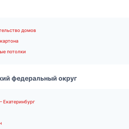
тельство домов
окартона
ые потолки
ский федеральный округ
 Екатеринбург
н