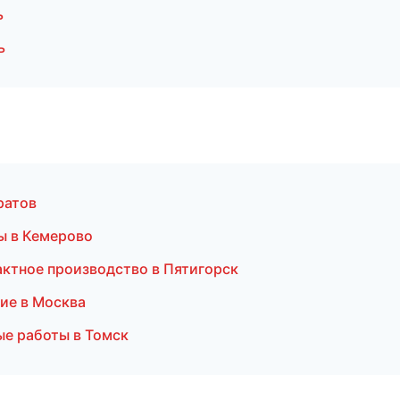
ь
ь
ратов
ы в Кемерово
актное производство в Пятигорск
ие в Москва
ые работы в Томск