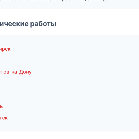
ические работы
ярск
тов-на-Дону
ь
тск