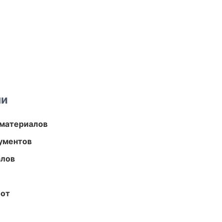
ми
 материалов
ументов
алов
бот