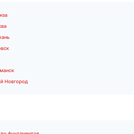
нза
ква
хань
овск
манск
й Новгород
во фундаментов