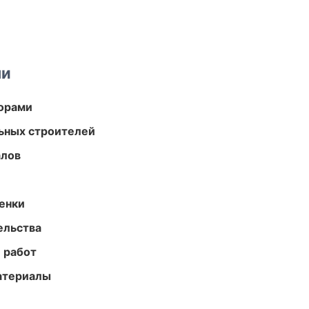
ми
торами
ьных строителей
алов
енки
ельства
 работ
атериалы