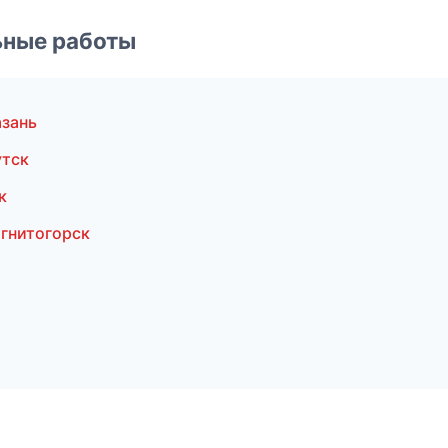
ьные работы
зань
утск
к
гнитогорск