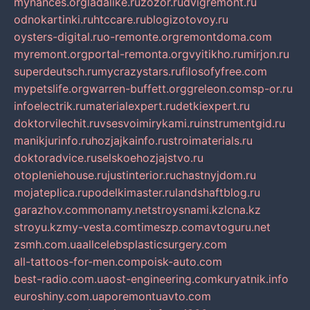
mynances.org
ladalike.ru
zozor.ru
dvigremont.ru
odnokartinki.ru
htccare.ru
blogizotovoy.ru
oysters-digital.ru
o-remonte.org
remontdoma.com
myremont.org
portal-remonta.org
vyitikho.ru
mirjon.ru
superdeutsch.ru
mycrazystars.ru
filosofyfree.com
mypetslife.org
warren-buffett.org
greleon.com
sp-or.ru
infoelectrik.ru
materialexpert.ru
detkiexpert.ru
doktorvilechit.ru
vsesvoimirykami.ru
instrumentgid.ru
manikjurinfo.ru
hozjajkainfo.ru
stroimaterials.ru
doktoradvice.ru
selskoehozjajstvo.ru
otopleniehouse.ru
justinterior.ru
chastnyjdom.ru
mojateplica.ru
podelkimaster.ru
landshaftblog.ru
garazhov.com
monamy.net
stroysnami.kz
lcna.kz
stroyu.kz
my-vesta.com
timeszp.com
avtoguru.net
zsmh.com.ua
allcelebsplasticsurgery.com
all-tattoos-for-men.com
poisk-auto.com
best-radio.com.ua
ost-engineering.com
kuryatnik.info
euroshiny.com.ua
poremontuavto.com