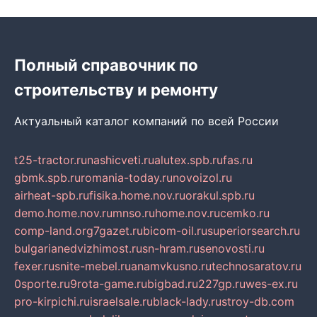
Полный справочник по
строительству и ремонту
Актуальный каталог компаний по всей России
t25-tractor.ru
nashicveti.ru
alutex.spb.ru
fas.ru
gbmk.spb.ru
romania-today.ru
novoizol.ru
airheat-spb.ru
fisika.home.nov.ru
orakul.spb.ru
demo.home.nov.ru
mnso.ru
home.nov.ru
cemko.ru
comp-land.org
7gazet.ru
bicom-oil.ru
superiorsearch.ru
bulgarianedvizhimost.ru
sn-hram.ru
senovosti.ru
fexer.ru
snite-mebel.ru
anamvkusno.ru
technosaratov.ru
0sporte.ru
9rota-game.ru
bigbad.ru
227gp.ru
wes-ex.ru
pro-kirpichi.ru
israelsale.ru
black-lady.ru
stroy-db.com