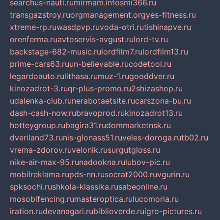
searchus-nauti.ru
mirmam.info
smi366.ru
transgazstroy.ru
orgmanagement.org
yes-fitness.ru
xtreme-rp.ru
wasdpvp.ru
voda-otri.ru
tishinapve.ru
orenferma.ru
avtoservis-avgust.ru
lord-tv.ru
backstage-682-music.ru
lordfilm7.ru
lordfilm13.ru
prime-cars63.ru
un-believable.ru
codetool.ru
legardoauto.ru
lithasa.ru
muz-1.ru
gooddver.ru
kinozadrot-3.ru
qr-plus-promo.ru
2shizashop.ru
udalenka-club.ru
nerabotaetsite.ru
carszona-bu.ru
dash-cash-now.ru
bravoprod.ru
kinozadrot13.ru
hotteygroup.ru
bagira31.ru
dommarketnsk.ru
dveriland73.ru
nis-glonass51.ru
veles-doroga.ru
tb02.ru
vrema-zdorov.ru
velonik.ru
surgutgloss.ru
nike-air-max-95.ru
nadookna.ru
lubov-pic.ru
mobilreklama.ru
pds-nn.ru
socrat2000.ru
vgurin.ru
spksochi.ru
shkola-klassika.ru
sabeonline.ru
mosoblfencing.ru
masteroptica.ru
lucomoria.ru
iration.ru
devanagari.ru
biblioverde.ru
igro-pictures.ru