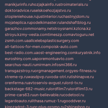
manikjurinfo.ru
hozjajkainfo.ru
stroimaterials.ru
doktoradvice.ru
selskoehozjajstvo.ru
otopleniehouse.ru
justinterior.ru
chastnyjdom.ru
mojateplica.ru
podelkimaster.ru
landshaftblog.ru
garazhov.com
monamy.net
stroysnami.kz
lcna.kz
stroyu.kz
my-vesta.com
timeszp.com
avtoguru.net
zsmh.com.ua
allcelebsplasticsurgery.com
all-tattoos-for-men.com
poisk-auto.com
best-radio.com.ua
ost-engineering.com
kuryatnik.info
euroshiny.com.ua
poremontuavto.com
searchus-nauti.ru
mirmam.info
smi366.ru
transgazstroy.ru
orgmanagement.org
yes-fitness.ru
xtreme-rp.ru
wasdpvp.ru
voda-otri.ru
tishinapve.ru
orenferma.ru
avtoservis-avgust.ru
lord-tv.ru
backstage-682-music.ru
lordfilm7.ru
lordfilm13.ru
prime-cars63.ru
un-believable.ru
codetool.ru
legardoauto.ru
lithasa.ru
muz-1.ru
gooddver.ru
kinozadrot-3.ru
qr-plus-promo.ru
2shizashop.ru