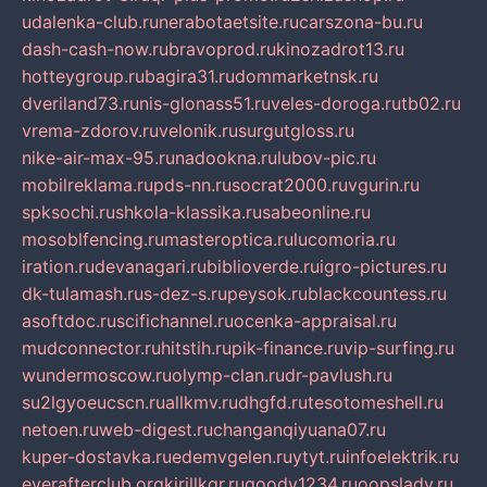
udalenka-club.ru
nerabotaetsite.ru
carszona-bu.ru
dash-cash-now.ru
bravoprod.ru
kinozadrot13.ru
hotteygroup.ru
bagira31.ru
dommarketnsk.ru
dveriland73.ru
nis-glonass51.ru
veles-doroga.ru
tb02.ru
vrema-zdorov.ru
velonik.ru
surgutgloss.ru
nike-air-max-95.ru
nadookna.ru
lubov-pic.ru
mobilreklama.ru
pds-nn.ru
socrat2000.ru
vgurin.ru
spksochi.ru
shkola-klassika.ru
sabeonline.ru
mosoblfencing.ru
masteroptica.ru
lucomoria.ru
iration.ru
devanagari.ru
biblioverde.ru
igro-pictures.ru
dk-tulamash.ru
s-dez-s.ru
peysok.ru
blackcountess.ru
asoftdoc.ru
scifichannel.ru
ocenka-appraisal.ru
mudconnector.ru
hitstih.ru
pik-finance.ru
vip-surfing.ru
wundermoscow.ru
olymp-clan.ru
dr-pavlush.ru
su2lgyoeucscn.ru
allkmv.ru
dhgfd.ru
tesotomeshell.ru
netoen.ru
web-digest.ru
changanqiyuana07.ru
kuper-dostavka.ru
edemvgelen.ru
ytyt.ru
infoelektrik.ru
everafterclub.org
kirillkgr.ru
goodv1234.ru
oopslady.ru