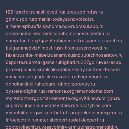
t25-tractor.ru
nashicveti.ru
alutex.spb.ru
fas.ru
gbmk.spb.ru
romania-today.ru
novoizol.ru
airheat-spb.ru
fisika.home.nov.ru
orakul.spb.ru
demo.home.nov.ru
mnso.ru
home.nov.ru
cemko.ru
comp-land.org
7gazet.ru
bicom-oil.ru
superiorsearch.ru
bulgarianedvizhimost.ru
sn-hram.ru
senovosti.ru
fexer.ru
snite-mebel.ru
anamvkusno.ru
technosaratov.ru
0sporte.ru
9rota-game.ru
bigbad.ru
227gp.ru
wes-ex.ru
pro-kirpichi.ru
israelsale.ru
black-lady.ru
stroy-db.com
mynances.org
ladalike.ru
zozor.ru
dvigremont.ru
odnokartinki.ru
htccare.ru
blogizotovoy.ru
oysters-digital.ru
o-remonte.org
remontdoma.com
myremont.org
portal-remonta.org
vyitikho.ru
mirjon.ru
superdeutsch.ru
mycrazystars.ru
filosofyfree.com
mypetslife.org
warren-buffett.org
greleon.com
sp-or.ru
infoelectrik.ru
materialexpert.ru
detkiexpert.ru
doktorvilechit.ru
vsesvoimirykami.ru
instrumentgid.ru