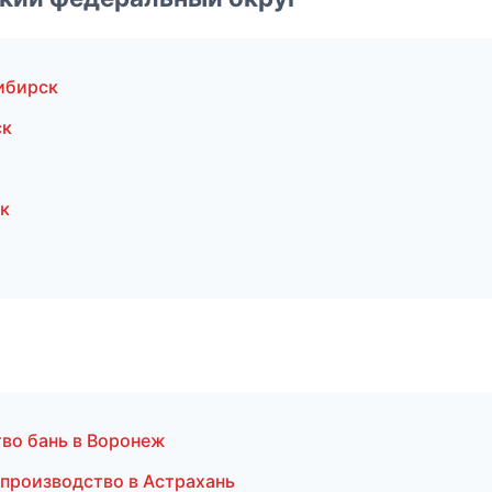
ибирск
ск
к
тво бань в Воронеж
 производство в Астрахань