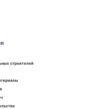
ми
ьных строителей
атериалы
те
юч
ельства