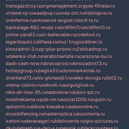
transgazstroy.ru
orgmanagement.org
yes-fitness.ru
xtreme-rp.ru
wasdpvp.ru
voda-otri.ru
tishinapve.ru
orenferma.ru
avtoservis-avgust.ru
lord-tv.ru
backstage-682-music.ru
lordfilm7.ru
lordfilm13.ru
prime-cars63.ru
un-believable.ru
codetool.ru
legardoauto.ru
lithasa.ru
muz-1.ru
gooddver.ru
kinozadrot-3.ru
qr-plus-promo.ru
2shizashop.ru
udalenka-club.ru
nerabotaetsite.ru
carszona-bu.ru
dash-cash-now.ru
bravoprod.ru
kinozadrot13.ru
hotteygroup.ru
bagira31.ru
dommarketnsk.ru
dveriland73.ru
nis-glonass51.ru
veles-doroga.ru
tb02.ru
vrema-zdorov.ru
velonik.ru
surgutgloss.ru
nike-air-max-95.ru
nadookna.ru
lubov-pic.ru
mobilreklama.ru
pds-nn.ru
socrat2000.ru
vgurin.ru
spksochi.ru
shkola-klassika.ru
sabeonline.ru
mosoblfencing.ru
masteroptica.ru
lucomoria.ru
iration.ru
devanagari.ru
biblioverde.ru
igro-pictures.ru
dk-tulamash.ru
s-dez-s.ru
peysok.ru
blackcountess.ru