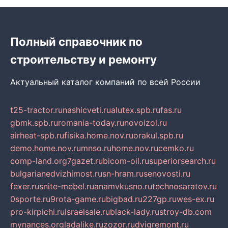
Полный справочник по
строительству и ремонту
Актуальный каталог компаний по всей России
t25-tractor.ru
nashicveti.ru
alutex.spb.ru
fas.ru
gbmk.spb.ru
romania-today.ru
novoizol.ru
airheat-spb.ru
fisika.home.nov.ru
orakul.spb.ru
demo.home.nov.ru
mnso.ru
home.nov.ru
cemko.ru
comp-land.org
7gazet.ru
bicom-oil.ru
superiorsearch.ru
bulgarianedvizhimost.ru
sn-hram.ru
senovosti.ru
fexer.ru
snite-mebel.ru
anamvkusno.ru
technosaratov.ru
0sporte.ru
9rota-game.ru
bigbad.ru
227gp.ru
wes-ex.ru
pro-kirpichi.ru
israelsale.ru
black-lady.ru
stroy-db.com
mynances.org
ladalike.ru
zozor.ru
dvigremont.ru