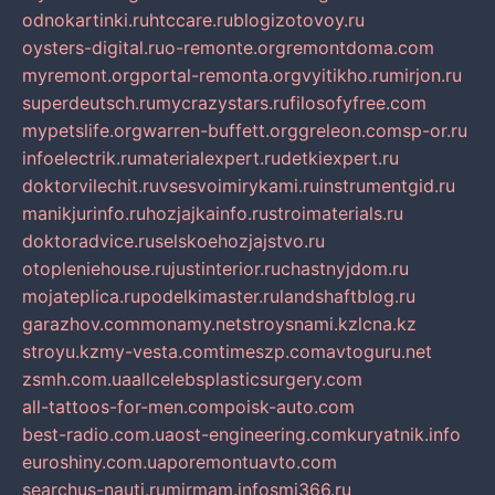
odnokartinki.ru
htccare.ru
blogizotovoy.ru
oysters-digital.ru
o-remonte.org
remontdoma.com
myremont.org
portal-remonta.org
vyitikho.ru
mirjon.ru
superdeutsch.ru
mycrazystars.ru
filosofyfree.com
mypetslife.org
warren-buffett.org
greleon.com
sp-or.ru
infoelectrik.ru
materialexpert.ru
detkiexpert.ru
doktorvilechit.ru
vsesvoimirykami.ru
instrumentgid.ru
manikjurinfo.ru
hozjajkainfo.ru
stroimaterials.ru
doktoradvice.ru
selskoehozjajstvo.ru
otopleniehouse.ru
justinterior.ru
chastnyjdom.ru
mojateplica.ru
podelkimaster.ru
landshaftblog.ru
garazhov.com
monamy.net
stroysnami.kz
lcna.kz
stroyu.kz
my-vesta.com
timeszp.com
avtoguru.net
zsmh.com.ua
allcelebsplasticsurgery.com
all-tattoos-for-men.com
poisk-auto.com
best-radio.com.ua
ost-engineering.com
kuryatnik.info
euroshiny.com.ua
poremontuavto.com
searchus-nauti.ru
mirmam.info
smi366.ru