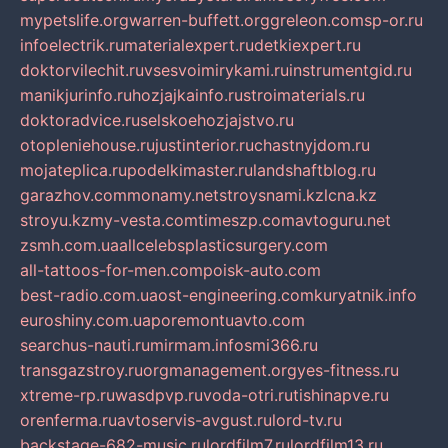
mypetslife.org
warren-buffett.org
greleon.com
sp-or.ru
infoelectrik.ru
materialexpert.ru
detkiexpert.ru
doktorvilechit.ru
vsesvoimirykami.ru
instrumentgid.ru
manikjurinfo.ru
hozjajkainfo.ru
stroimaterials.ru
doktoradvice.ru
selskoehozjajstvo.ru
otopleniehouse.ru
justinterior.ru
chastnyjdom.ru
mojateplica.ru
podelkimaster.ru
landshaftblog.ru
garazhov.com
monamy.net
stroysnami.kz
lcna.kz
stroyu.kz
my-vesta.com
timeszp.com
avtoguru.net
zsmh.com.ua
allcelebsplasticsurgery.com
all-tattoos-for-men.com
poisk-auto.com
best-radio.com.ua
ost-engineering.com
kuryatnik.info
euroshiny.com.ua
poremontuavto.com
searchus-nauti.ru
mirmam.info
smi366.ru
transgazstroy.ru
orgmanagement.org
yes-fitness.ru
xtreme-rp.ru
wasdpvp.ru
voda-otri.ru
tishinapve.ru
orenferma.ru
avtoservis-avgust.ru
lord-tv.ru
backstage-682-music.ru
lordfilm7.ru
lordfilm13.ru