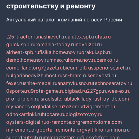
строительству и ремонту
Актуальный каталог компаний по всей России
t25-tractor.ru
nashicveti.ru
alutex.spb.ru
fas.ru
gbmk.spb.ru
romania-today.ru
novoizol.ru
airheat-spb.ru
fisika.home.nov.ru
orakul.spb.ru
demo.home.nov.ru
mnso.ru
home.nov.ru
cemko.ru
comp-land.org
7gazet.ru
bicom-oil.ru
superiorsearch.ru
bulgarianedvizhimost.ru
sn-hram.ru
senovosti.ru
fexer.ru
snite-mebel.ru
anamvkusno.ru
technosaratov.ru
0sporte.ru
9rota-game.ru
bigbad.ru
227gp.ru
wes-ex.ru
pro-kirpichi.ru
israelsale.ru
black-lady.ru
stroy-db.com
mynances.org
ladalike.ru
zozor.ru
dvigremont.ru
odnokartinki.ru
htccare.ru
blogizotovoy.ru
oysters-digital.ru
o-remonte.org
remontdoma.com
myremont.org
portal-remonta.org
vyitikho.ru
mirjon.ru
superdeutsch.ru
mycrazystars.ru
filosofyfree.com