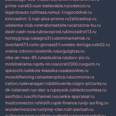
prime-cars63.ru
un-believable.ru
codetool.ru
legardoauto.ru
lithasa.ru
muz-1.ru
gooddver.ru
kinozadrot-3.ru
qr-plus-promo.ru
2shizashop.ru
udalenka-club.ru
nerabotaetsite.ru
carszona-bu.ru
dash-cash-now.ru
bravoprod.ru
kinozadrot13.ru
hotteygroup.ru
bagira31.ru
dommarketnsk.ru
dveriland73.ru
nis-glonass51.ru
veles-doroga.ru
tb02.ru
vrema-zdorov.ru
velonik.ru
surgutgloss.ru
nike-air-max-95.ru
nadookna.ru
lubov-pic.ru
mobilreklama.ru
pds-nn.ru
socrat2000.ru
vgurin.ru
spksochi.ru
shkola-klassika.ru
sabeonline.ru
mosoblfencing.ru
masteroptica.ru
lucomoria.ru
iration.ru
devanagari.ru
biblioverde.ru
igro-pictures.ru
dk-tulamash.ru
s-dez-s.ru
peysok.ru
blackcountess.ru
asoftdoc.ru
scifichannel.ru
ocenka-appraisal.ru
mudconnector.ru
hitstih.ru
pik-finance.ru
vip-surfing.ru
wundermoscow.ru
olymp-clan.ru
dr-pavlush.ru
su2lgyoeucscn.ru
allkmv.ru
dhgfd.ru
tesotomeshell.ru