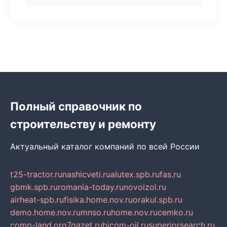
Полный справочник по
строительству и ремонту
Актуальный каталог компаний по всей России
t25-tractor.ru
nashicveti.ru
alutex.spb.ru
fas.ru
gbmk.spb.ru
romania-today.ru
novoizol.ru
airheat-spb.ru
fisika.home.nov.ru
orakul.spb.ru
demo.home.nov.ru
mnso.ru
home.nov.ru
cemko.ru
comp-land.org
7gazet.ru
bicom-oil.ru
superiorsearch.ru