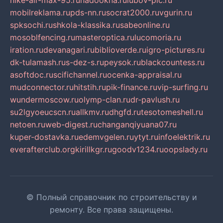
nike-air-max-95.ru
nadookna.ru
lubov-pic.ru
mobilreklama.ru
pds-nn.ru
socrat2000.ru
vgurin.ru
spksochi.ru
shkola-klassika.ru
sabeonline.ru
mosoblfencing.ru
masteroptica.ru
lucomoria.ru
iration.ru
devanagari.ru
biblioverde.ru
igro-pictures.ru
dk-tulamash.ru
s-dez-s.ru
peysok.ru
blackcountess.ru
asoftdoc.ru
scifichannel.ru
ocenka-appraisal.ru
mudconnector.ru
hitstih.ru
pik-finance.ru
vip-surfing.ru
wundermoscow.ru
olymp-clan.ru
dr-pavlush.ru
su2lgyoeucscn.ru
allkmv.ru
dhgfd.ru
tesotomeshell.ru
netoen.ru
web-digest.ru
changanqiyuana07.ru
kuper-dostavka.ru
edemvgelen.ru
ytyt.ru
infoelektrik.ru
everafterclub.org
kirillkgr.ru
goodv1234.ru
oopslady.ru
© Полный справочник по строительству и
ремонту. Все права защищены.