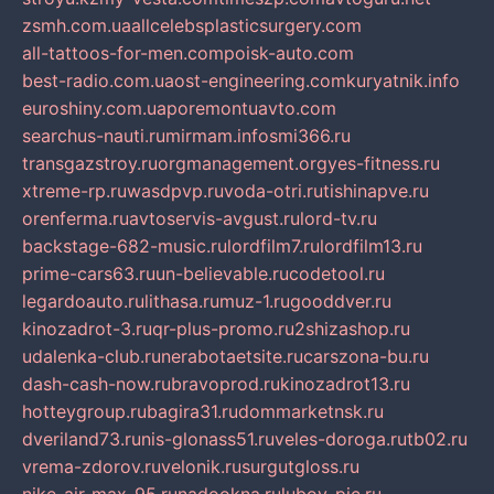
zsmh.com.ua
allcelebsplasticsurgery.com
all-tattoos-for-men.com
poisk-auto.com
best-radio.com.ua
ost-engineering.com
kuryatnik.info
euroshiny.com.ua
poremontuavto.com
searchus-nauti.ru
mirmam.info
smi366.ru
transgazstroy.ru
orgmanagement.org
yes-fitness.ru
xtreme-rp.ru
wasdpvp.ru
voda-otri.ru
tishinapve.ru
orenferma.ru
avtoservis-avgust.ru
lord-tv.ru
backstage-682-music.ru
lordfilm7.ru
lordfilm13.ru
prime-cars63.ru
un-believable.ru
codetool.ru
legardoauto.ru
lithasa.ru
muz-1.ru
gooddver.ru
kinozadrot-3.ru
qr-plus-promo.ru
2shizashop.ru
udalenka-club.ru
nerabotaetsite.ru
carszona-bu.ru
dash-cash-now.ru
bravoprod.ru
kinozadrot13.ru
hotteygroup.ru
bagira31.ru
dommarketnsk.ru
dveriland73.ru
nis-glonass51.ru
veles-doroga.ru
tb02.ru
vrema-zdorov.ru
velonik.ru
surgutgloss.ru