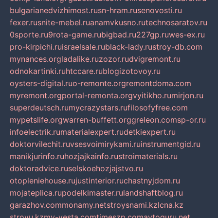
bulgarianedvizhimost.ru
sn-hram.ru
senovosti.ru
fexer.ru
snite-mebel.ru
anamvkusno.ru
technosaratov.ru
0sporte.ru
9rota-game.ru
bigbad.ru
227gp.ru
wes-ex.ru
pro-kirpichi.ru
israelsale.ru
black-lady.ru
stroy-db.com
mynances.org
ladalike.ru
zozor.ru
dvigremont.ru
odnokartinki.ru
htccare.ru
blogizotovoy.ru
oysters-digital.ru
o-remonte.org
remontdoma.com
myremont.org
portal-remonta.org
vyitikho.ru
mirjon.ru
superdeutsch.ru
mycrazystars.ru
filosofyfree.com
mypetslife.org
warren-buffett.org
greleon.com
sp-or.ru
infoelectrik.ru
materialexpert.ru
detkiexpert.ru
doktorvilechit.ru
vsesvoimirykami.ru
instrumentgid.ru
manikjurinfo.ru
hozjajkainfo.ru
stroimaterials.ru
doktoradvice.ru
selskoehozjajstvo.ru
otopleniehouse.ru
justinterior.ru
chastnyjdom.ru
mojateplica.ru
podelkimaster.ru
landshaftblog.ru
garazhov.com
monamy.net
stroysnami.kz
lcna.kz
stroyu.kz
my-vesta.com
timeszp.com
avtoguru.net