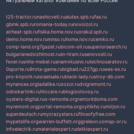
Актуальный каталог компаний по всей России
t25-tractor.ru
nashicveti.ru
alutex.spb.ru
fas.ru
gbmk.spb.ru
romania-today.ru
novoizol.ru
airheat-spb.ru
fisika.home.nov.ru
orakul.spb.ru
demo.home.nov.ru
mnso.ru
home.nov.ru
cemko.ru
comp-land.org
7gazet.ru
bicom-oil.ru
superiorsearch.ru
bulgarianedvizhimost.ru
sn-hram.ru
senovosti.ru
fexer.ru
snite-mebel.ru
anamvkusno.ru
technosaratov.ru
0sporte.ru
9rota-game.ru
bigbad.ru
227gp.ru
wes-ex.ru
pro-kirpichi.ru
israelsale.ru
black-lady.ru
stroy-db.com
mynances.org
ladalike.ru
zozor.ru
dvigremont.ru
odnokartinki.ru
htccare.ru
blogizotovoy.ru
oysters-digital.ru
o-remonte.org
remontdoma.com
myremont.org
portal-remonta.org
vyitikho.ru
mirjon.ru
superdeutsch.ru
mycrazystars.ru
filosofyfree.com
mypetslife.org
warren-buffett.org
greleon.com
sp-or.ru
infoelectrik.ru
materialexpert.ru
detkiexpert.ru