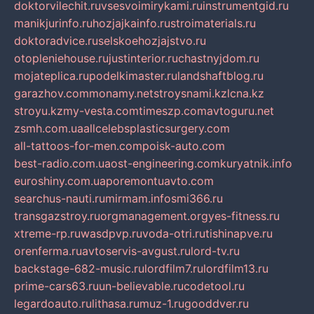
doktorvilechit.ru
vsesvoimirykami.ru
instrumentgid.ru
manikjurinfo.ru
hozjajkainfo.ru
stroimaterials.ru
doktoradvice.ru
selskoehozjajstvo.ru
otopleniehouse.ru
justinterior.ru
chastnyjdom.ru
mojateplica.ru
podelkimaster.ru
landshaftblog.ru
garazhov.com
monamy.net
stroysnami.kz
lcna.kz
stroyu.kz
my-vesta.com
timeszp.com
avtoguru.net
zsmh.com.ua
allcelebsplasticsurgery.com
all-tattoos-for-men.com
poisk-auto.com
best-radio.com.ua
ost-engineering.com
kuryatnik.info
euroshiny.com.ua
poremontuavto.com
searchus-nauti.ru
mirmam.info
smi366.ru
transgazstroy.ru
orgmanagement.org
yes-fitness.ru
xtreme-rp.ru
wasdpvp.ru
voda-otri.ru
tishinapve.ru
orenferma.ru
avtoservis-avgust.ru
lord-tv.ru
backstage-682-music.ru
lordfilm7.ru
lordfilm13.ru
prime-cars63.ru
un-believable.ru
codetool.ru
legardoauto.ru
lithasa.ru
muz-1.ru
gooddver.ru