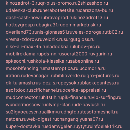
kinozadrot-3.ru
qr-plus-promo.ru
2shizashop.ru
udalenka-club.ru
nerabotaetsite.ru
carszona-bu.ru
dash-cash-now.ru
bravoprod.ru
kinozadrot13.ru
hotteygroup.ru
bagira31.ru
dommarketnsk.ru
dveriland73.ru
nis-glonass51.ru
veles-doroga.ru
tb02.ru
vrema-zdorov.ru
velonik.ru
surgutgloss.ru
nike-air-max-95.ru
nadookna.ru
lubov-pic.ru
mobilreklama.ru
pds-nn.ru
socrat2000.ru
vgurin.ru
spksochi.ru
shkola-klassika.ru
sabeonline.ru
mosoblfencing.ru
masteroptica.ru
lucomoria.ru
iration.ru
devanagari.ru
biblioverde.ru
igro-pictures.ru
dk-tulamash.ru
s-dez-s.ru
peysok.ru
blackcountess.ru
asoftdoc.ru
scifichannel.ru
ocenka-appraisal.ru
mudconnector.ru
hitstih.ru
pik-finance.ru
vip-surfing.ru
wundermoscow.ru
olymp-clan.ru
dr-pavlush.ru
su2lgyoeucscn.ru
allkmv.ru
dhgfd.ru
tesotomeshell.ru
netoen.ru
web-digest.ru
changanqiyuana07.ru
kuper-dostavka.ru
edemvgelen.ru
ytyt.ru
infoelektrik.ru