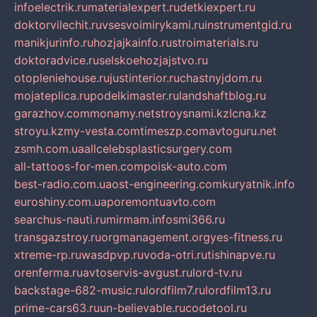
infoelectrik.ru
materialexpert.ru
detkiexpert.ru
doktorvilechit.ru
vsesvoimirykami.ru
instrumentgid.ru
manikjurinfo.ru
hozjajkainfo.ru
stroimaterials.ru
doktoradvice.ru
selskoehozjajstvo.ru
otopleniehouse.ru
justinterior.ru
chastnyjdom.ru
mojateplica.ru
podelkimaster.ru
landshaftblog.ru
garazhov.com
monamy.net
stroysnami.kz
lcna.kz
stroyu.kz
my-vesta.com
timeszp.com
avtoguru.net
zsmh.com.ua
allcelebsplasticsurgery.com
all-tattoos-for-men.com
poisk-auto.com
best-radio.com.ua
ost-engineering.com
kuryatnik.info
euroshiny.com.ua
poremontuavto.com
searchus-nauti.ru
mirmam.info
smi366.ru
transgazstroy.ru
orgmanagement.org
yes-fitness.ru
xtreme-rp.ru
wasdpvp.ru
voda-otri.ru
tishinapve.ru
orenferma.ru
avtoservis-avgust.ru
lord-tv.ru
backstage-682-music.ru
lordfilm7.ru
lordfilm13.ru
prime-cars63.ru
un-believable.ru
codetool.ru