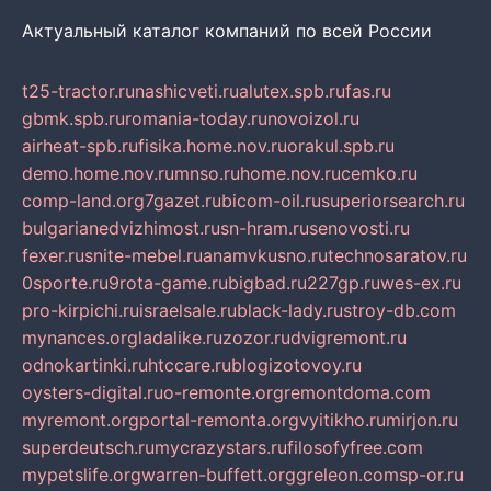
Актуальный каталог компаний по всей России
t25-tractor.ru
nashicveti.ru
alutex.spb.ru
fas.ru
gbmk.spb.ru
romania-today.ru
novoizol.ru
airheat-spb.ru
fisika.home.nov.ru
orakul.spb.ru
demo.home.nov.ru
mnso.ru
home.nov.ru
cemko.ru
comp-land.org
7gazet.ru
bicom-oil.ru
superiorsearch.ru
bulgarianedvizhimost.ru
sn-hram.ru
senovosti.ru
fexer.ru
snite-mebel.ru
anamvkusno.ru
technosaratov.ru
0sporte.ru
9rota-game.ru
bigbad.ru
227gp.ru
wes-ex.ru
pro-kirpichi.ru
israelsale.ru
black-lady.ru
stroy-db.com
mynances.org
ladalike.ru
zozor.ru
dvigremont.ru
odnokartinki.ru
htccare.ru
blogizotovoy.ru
oysters-digital.ru
o-remonte.org
remontdoma.com
myremont.org
portal-remonta.org
vyitikho.ru
mirjon.ru
superdeutsch.ru
mycrazystars.ru
filosofyfree.com
mypetslife.org
warren-buffett.org
greleon.com
sp-or.ru