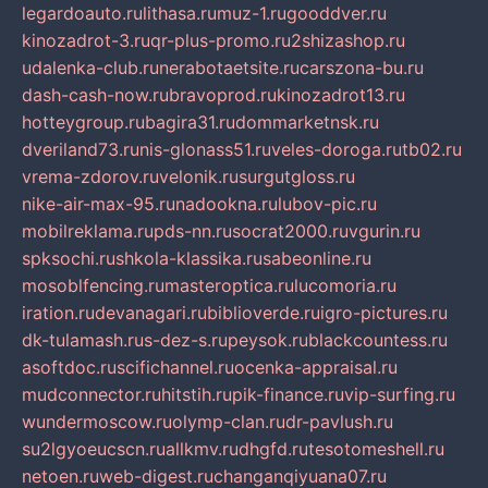
legardoauto.ru
lithasa.ru
muz-1.ru
gooddver.ru
kinozadrot-3.ru
qr-plus-promo.ru
2shizashop.ru
udalenka-club.ru
nerabotaetsite.ru
carszona-bu.ru
dash-cash-now.ru
bravoprod.ru
kinozadrot13.ru
hotteygroup.ru
bagira31.ru
dommarketnsk.ru
dveriland73.ru
nis-glonass51.ru
veles-doroga.ru
tb02.ru
vrema-zdorov.ru
velonik.ru
surgutgloss.ru
nike-air-max-95.ru
nadookna.ru
lubov-pic.ru
mobilreklama.ru
pds-nn.ru
socrat2000.ru
vgurin.ru
spksochi.ru
shkola-klassika.ru
sabeonline.ru
mosoblfencing.ru
masteroptica.ru
lucomoria.ru
iration.ru
devanagari.ru
biblioverde.ru
igro-pictures.ru
dk-tulamash.ru
s-dez-s.ru
peysok.ru
blackcountess.ru
asoftdoc.ru
scifichannel.ru
ocenka-appraisal.ru
mudconnector.ru
hitstih.ru
pik-finance.ru
vip-surfing.ru
wundermoscow.ru
olymp-clan.ru
dr-pavlush.ru
su2lgyoeucscn.ru
allkmv.ru
dhgfd.ru
tesotomeshell.ru
netoen.ru
web-digest.ru
changanqiyuana07.ru