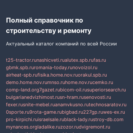
Полный справочник по
строительству и ремонту
Актуальный каталог компаний по всей России
t25-tractor.ru
nashicveti.ru
alutex.spb.ru
fas.ru
gbmk.spb.ru
romania-today.ru
novoizol.ru
airheat-spb.ru
fisika.home.nov.ru
orakul.spb.ru
demo.home.nov.ru
mnso.ru
home.nov.ru
cemko.ru
comp-land.org
7gazet.ru
bicom-oil.ru
superiorsearch.ru
bulgarianedvizhimost.ru
sn-hram.ru
senovosti.ru
fexer.ru
snite-mebel.ru
anamvkusno.ru
technosaratov.ru
0sporte.ru
9rota-game.ru
bigbad.ru
227gp.ru
wes-ex.ru
pro-kirpichi.ru
israelsale.ru
black-lady.ru
stroy-db.com
mynances.org
ladalike.ru
zozor.ru
dvigremont.ru