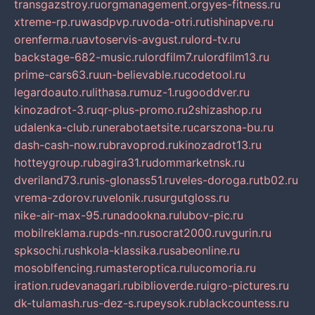
transgazstroy.ru
orgmanagement.org
yes-fitness.ru
xtreme-rp.ru
wasdpvp.ru
voda-otri.ru
tishinapve.ru
orenferma.ru
avtoservis-avgust.ru
lord-tv.ru
backstage-682-music.ru
lordfilm7.ru
lordfilm13.ru
prime-cars63.ru
un-believable.ru
codetool.ru
legardoauto.ru
lithasa.ru
muz-1.ru
gooddver.ru
kinozadrot-3.ru
qr-plus-promo.ru
2shizashop.ru
udalenka-club.ru
nerabotaetsite.ru
carszona-bu.ru
dash-cash-now.ru
bravoprod.ru
kinozadrot13.ru
hotteygroup.ru
bagira31.ru
dommarketnsk.ru
dveriland73.ru
nis-glonass51.ru
veles-doroga.ru
tb02.ru
vrema-zdorov.ru
velonik.ru
surgutgloss.ru
nike-air-max-95.ru
nadookna.ru
lubov-pic.ru
mobilreklama.ru
pds-nn.ru
socrat2000.ru
vgurin.ru
spksochi.ru
shkola-klassika.ru
sabeonline.ru
mosoblfencing.ru
masteroptica.ru
lucomoria.ru
iration.ru
devanagari.ru
biblioverde.ru
igro-pictures.ru
dk-tulamash.ru
s-dez-s.ru
peysok.ru
blackcountess.ru