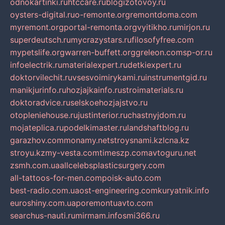
odnokartinki.ru
htccare.ru
blogizotovoy.ru
oysters-digital.ru
o-remonte.org
remontdoma.com
myremont.org
portal-remonta.org
vyitikho.ru
mirjon.ru
superdeutsch.ru
mycrazystars.ru
filosofyfree.com
mypetslife.org
warren-buffett.org
greleon.com
sp-or.ru
infoelectrik.ru
materialexpert.ru
detkiexpert.ru
doktorvilechit.ru
vsesvoimirykami.ru
instrumentgid.ru
manikjurinfo.ru
hozjajkainfo.ru
stroimaterials.ru
doktoradvice.ru
selskoehozjajstvo.ru
otopleniehouse.ru
justinterior.ru
chastnyjdom.ru
mojateplica.ru
podelkimaster.ru
landshaftblog.ru
garazhov.com
monamy.net
stroysnami.kz
lcna.kz
stroyu.kz
my-vesta.com
timeszp.com
avtoguru.net
zsmh.com.ua
allcelebsplasticsurgery.com
all-tattoos-for-men.com
poisk-auto.com
best-radio.com.ua
ost-engineering.com
kuryatnik.info
euroshiny.com.ua
poremontuavto.com
searchus-nauti.ru
mirmam.info
smi366.ru