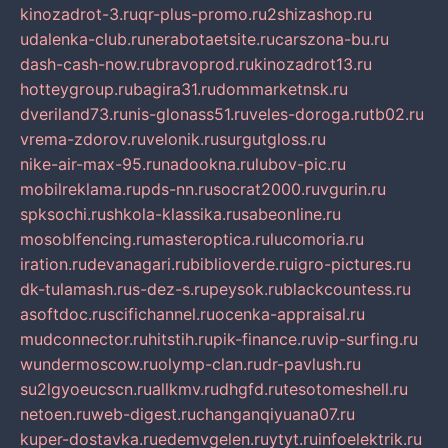
kinozadrot-3.ru
qr-plus-promo.ru
2shizashop.ru
udalenka-club.ru
nerabotaetsite.ru
carszona-bu.ru
dash-cash-now.ru
bravoprod.ru
kinozadrot13.ru
hotteygroup.ru
bagira31.ru
dommarketnsk.ru
dveriland73.ru
nis-glonass51.ru
veles-doroga.ru
tb02.ru
vrema-zdorov.ru
velonik.ru
surgutgloss.ru
nike-air-max-95.ru
nadookna.ru
lubov-pic.ru
mobilreklama.ru
pds-nn.ru
socrat2000.ru
vgurin.ru
spksochi.ru
shkola-klassika.ru
sabeonline.ru
mosoblfencing.ru
masteroptica.ru
lucomoria.ru
iration.ru
devanagari.ru
biblioverde.ru
igro-pictures.ru
dk-tulamash.ru
s-dez-s.ru
peysok.ru
blackcountess.ru
asoftdoc.ru
scifichannel.ru
ocenka-appraisal.ru
mudconnector.ru
hitstih.ru
pik-finance.ru
vip-surfing.ru
wundermoscow.ru
olymp-clan.ru
dr-pavlush.ru
su2lgyoeucscn.ru
allkmv.ru
dhgfd.ru
tesotomeshell.ru
netoen.ru
web-digest.ru
changanqiyuana07.ru
kuper-dostavka.ru
edemvgelen.ru
ytyt.ru
infoelektrik.ru