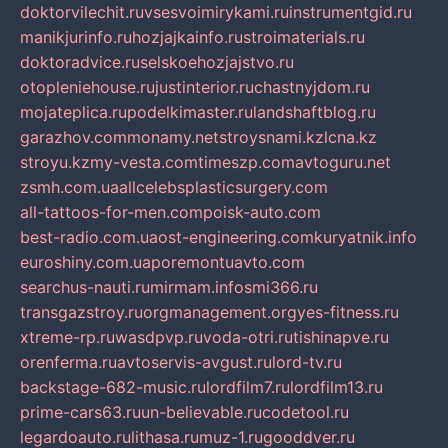
doktorvilechit.ru
vsesvoimirykami.ru
instrumentgid.ru
manikjurinfo.ru
hozjajkainfo.ru
stroimaterials.ru
doktoradvice.ru
selskoehozjajstvo.ru
otopleniehouse.ru
justinterior.ru
chastnyjdom.ru
mojateplica.ru
podelkimaster.ru
landshaftblog.ru
garazhov.com
monamy.net
stroysnami.kz
lcna.kz
stroyu.kz
my-vesta.com
timeszp.com
avtoguru.net
zsmh.com.ua
allcelebsplasticsurgery.com
all-tattoos-for-men.com
poisk-auto.com
best-radio.com.ua
ost-engineering.com
kuryatnik.info
euroshiny.com.ua
poremontuavto.com
searchus-nauti.ru
mirmam.info
smi366.ru
transgazstroy.ru
orgmanagement.org
yes-fitness.ru
xtreme-rp.ru
wasdpvp.ru
voda-otri.ru
tishinapve.ru
orenferma.ru
avtoservis-avgust.ru
lord-tv.ru
backstage-682-music.ru
lordfilm7.ru
lordfilm13.ru
prime-cars63.ru
un-believable.ru
codetool.ru
legardoauto.ru
lithasa.ru
muz-1.ru
gooddver.ru