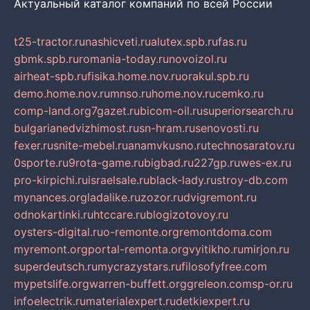
Актуальный каталог компаний по всей России
t25-tractor.ru
nashicveti.ru
alutex.spb.ru
fas.ru
gbmk.spb.ru
romania-today.ru
novoizol.ru
airheat-spb.ru
fisika.home.nov.ru
orakul.spb.ru
demo.home.nov.ru
mnso.ru
home.nov.ru
cemko.ru
comp-land.org
7gazet.ru
bicom-oil.ru
superiorsearch.ru
bulgarianedvizhimost.ru
sn-hram.ru
senovosti.ru
fexer.ru
snite-mebel.ru
anamvkusno.ru
technosaratov.ru
0sporte.ru
9rota-game.ru
bigbad.ru
227gp.ru
wes-ex.ru
pro-kirpichi.ru
israelsale.ru
black-lady.ru
stroy-db.com
mynances.org
ladalike.ru
zozor.ru
dvigremont.ru
odnokartinki.ru
htccare.ru
blogizotovoy.ru
oysters-digital.ru
o-remonte.org
remontdoma.com
myremont.org
portal-remonta.org
vyitikho.ru
mirjon.ru
superdeutsch.ru
mycrazystars.ru
filosofyfree.com
mypetslife.org
warren-buffett.org
greleon.com
sp-or.ru
infoelectrik.ru
materialexpert.ru
detkiexpert.ru