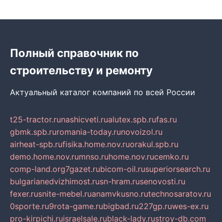
Полный справочник по
строительству и ремонту
Актуальный каталог компаний по всей России
t25-tractor.ru
nashicveti.ru
alutex.spb.ru
fas.ru
gbmk.spb.ru
romania-today.ru
novoizol.ru
airheat-spb.ru
fisika.home.nov.ru
orakul.spb.ru
demo.home.nov.ru
mnso.ru
home.nov.ru
cemko.ru
comp-land.org
7gazet.ru
bicom-oil.ru
superiorsearch.ru
bulgarianedvizhimost.ru
sn-hram.ru
senovosti.ru
fexer.ru
snite-mebel.ru
anamvkusno.ru
technosaratov.ru
0sporte.ru
9rota-game.ru
bigbad.ru
227gp.ru
wes-ex.ru
pro-kirpichi.ru
israelsale.ru
black-lady.ru
stroy-db.com