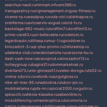
searchus-nauti.ru
mirmam.info
smi366.ru
transgazstroy.ru
orgmanagement.org
yes-fitness.ru
xtreme-rp.ru
wasdpvp.ru
voda-otri.ru
tishinapve.ru
orenferma.ru
avtoservis-avgust.ru
lord-tv.ru
backstage-682-music.ru
lordfilm7.ru
lordfilm13.ru
prime-cars63.ru
un-believable.ru
codetool.ru
legardoauto.ru
lithasa.ru
muz-1.ru
gooddver.ru
kinozadrot-3.ru
qr-plus-promo.ru
2shizashop.ru
udalenka-club.ru
nerabotaetsite.ru
carszona-bu.ru
dash-cash-now.ru
bravoprod.ru
kinozadrot13.ru
hotteygroup.ru
bagira31.ru
dommarketnsk.ru
dveriland73.ru
nis-glonass51.ru
veles-doroga.ru
tb02.ru
vrema-zdorov.ru
velonik.ru
surgutgloss.ru
nike-air-max-95.ru
nadookna.ru
lubov-pic.ru
mobilreklama.ru
pds-nn.ru
socrat2000.ru
vgurin.ru
spksochi.ru
shkola-klassika.ru
sabeonline.ru
mosoblfencing.ru
masteroptica.ru
lucomoria.ru
iration.ru
devanagari.ru
biblioverde.ru
igro-pictures.ru