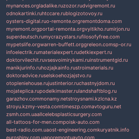
mynances.org
ladalike.ru
zozor.ru
dvigremont.ru
odnokartinki.ru
htccare.ru
blogizotovoy.ru
oysters-digital.ru
o-remonte.org
remontdoma.com
myremont.org
portal-remonta.org
vyitikho.ru
mirjon.ru
superdeutsch.ru
mycrazystars.ru
filosofyfree.com
mypetslife.org
warren-buffett.org
greleon.com
sp-or.ru
infoelectrik.ru
materialexpert.ru
detkiexpert.ru
doktorvilechit.ru
vsesvoimirykami.ru
instrumentgid.ru
manikjurinfo.ru
hozjajkainfo.ru
stroimaterials.ru
doktoradvice.ru
selskoehozjajstvo.ru
otopleniehouse.ru
justinterior.ru
chastnyjdom.ru
mojateplica.ru
podelkimaster.ru
landshaftblog.ru
garazhov.com
monamy.net
stroysnami.kz
lcna.kz
stroyu.kz
my-vesta.com
timeszp.com
avtoguru.net
zsmh.com.ua
allcelebsplasticsurgery.com
all-tattoos-for-men.com
poisk-auto.com
best-radio.com.ua
ost-engineering.com
kuryatnik.info
euroshiny.com.ua
poremontuavto.com