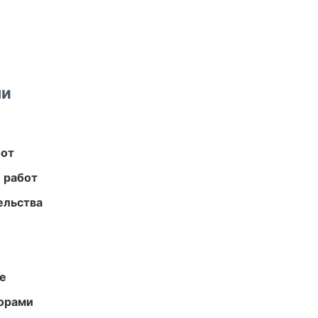
ми
бот
 работ
ельства
те
торами