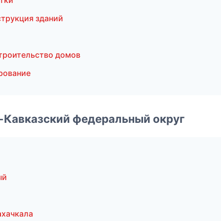
тки
струкция зданий
троительство домов
рование
о-Кавказский федеральный округ
ый
ахачкала