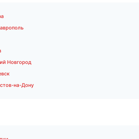
фа
таврополь
в
ий Новгород
евск
стов-на-Дону