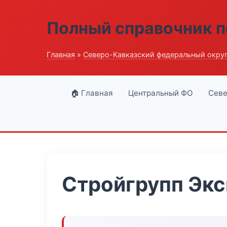
Полный справочник п
Главная
»
Северо-Кавказский федеральный окру
🏠 Главная
Центральный ФО
Севе
Стройгрупп Эк