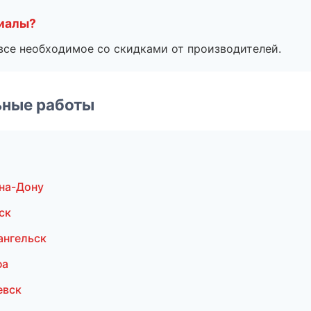
риалы?
все необходимое со скидками от производителей.
ьные работы
на-Дону
ск
ангельск
фа
евск