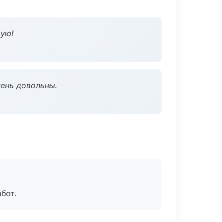
дую!
чень довольны.
бот.