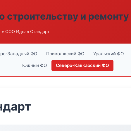
о строительству и ремонту
г
» ООО Идеал Стандарт
ро-Западный ФО
Приволжский ФО
Уральский ФО
Южный ФО
Северо-Кавказский ФО
ндарт