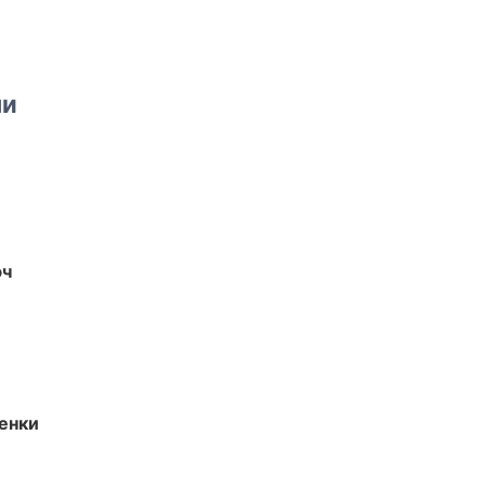
ми
юч
енки