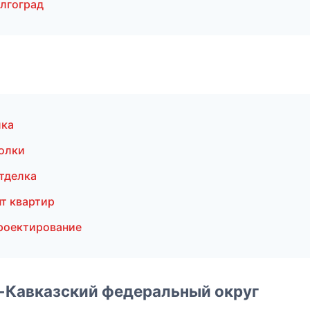
лгоград
лка
олки
тделка
т квартир
роектирование
о-Кавказский федеральный округ