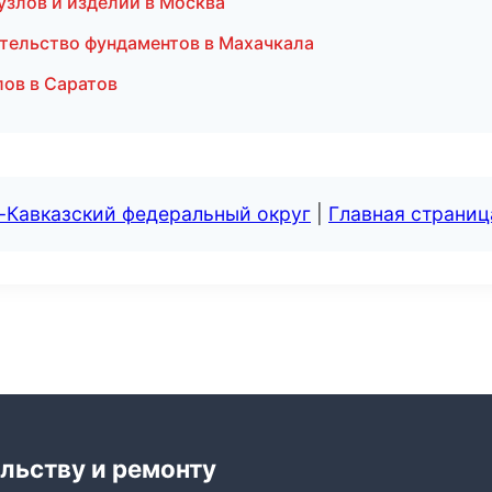
злов и изделий в Москва
тельство фундаментов в Махачкала
лов в Саратов
-Кавказский федеральный округ
|
Главная страниц
льству и ремонту