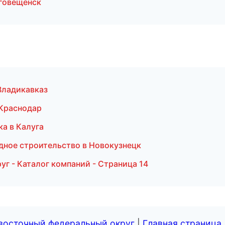
говещенск
Владикавказ
 Краснодар
ка в Калуга
дное строительство в Новокузнецк
г - Каталог компаний - Страница 14
евосточный федеральный округ
|
Главная страница