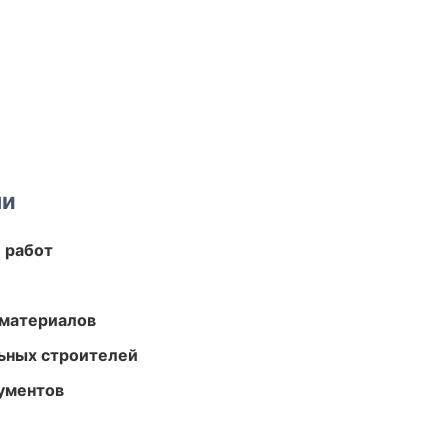
ми
 работ
 материалов
ьных строителей
ументов