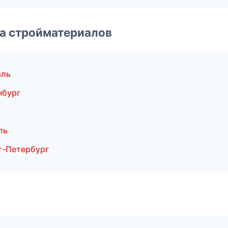
а стройматериалов
вль
нбург
ль
т-Петербург