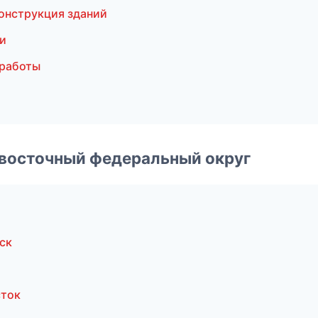
онструкция зданий
и
 работы
евосточный федеральный округ
ск
сток