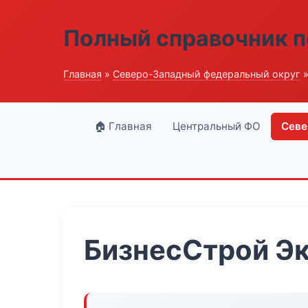
Полный справочник п
Главная
»
Северо-Западный федеральный округ
»
🏠 Главная
Центральный ФО
Севе
БизнесСтрой Эк