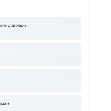
чень довольны.
джет.