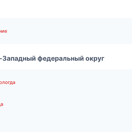
ние
о-Западный федеральный округ
ологда
да