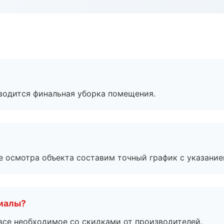
оводится финальная уборка помещения.
е осмотра объекта составим точный график с указание
риалы?
все необходимое со скидками от производителей.