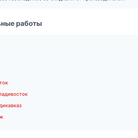
ьные работы
ток
ладивосток
дикавказ
еж