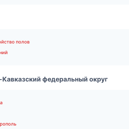
ойство полов
ний
о-Кавказский федеральный округ
а
врополь