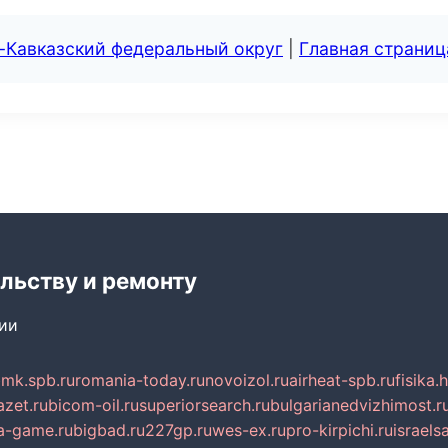
-Кавказский федеральный округ
|
Главная страниц
льству и ремонту
сии
mk.spb.ru
romania-today.ru
novoizol.ru
airheat-spb.ru
fisika.
azet.ru
bicom-oil.ru
superiorsearch.ru
bulgarianedvizhimost.r
a-game.ru
bigbad.ru
227gp.ru
wes-ex.ru
pro-kirpichi.ru
israelsa