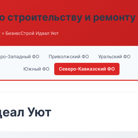
о строительству и ремонту
г
» БизнесСтрой Идеал Уют
ро-Западный ФО
Приволжский ФО
Уральский ФО
Южный ФО
Северо-Кавказский ФО
деал Уют