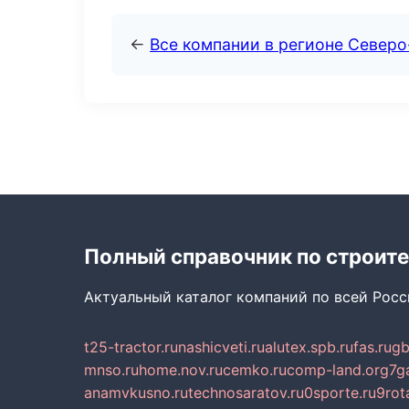
←
Все компании в регионе Северо
Полный справочник по строите
Актуальный каталог компаний по всей Рос
t25-tractor.ru
nashicveti.ru
alutex.spb.ru
fas.ru
gb
mnso.ru
home.nov.ru
cemko.ru
comp-land.org
7g
anamvkusno.ru
technosaratov.ru
0sporte.ru
9rot