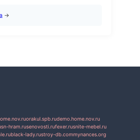
а
→
home.nov.ru
orakul.spb.ru
demo.home.nov.ru
u
sn-hram.ru
senovosti.ru
fexer.ru
snite-mebel.ru
le.ru
black-lady.ru
stroy-db.com
mynances.org