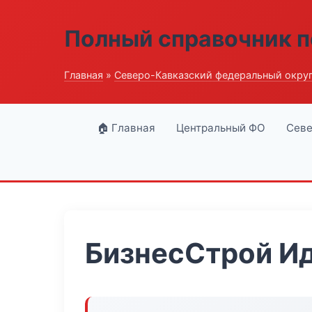
Полный справочник п
Главная
»
Северо-Кавказский федеральный окру
🏠 Главная
Центральный ФО
Севе
БизнесСтрой И