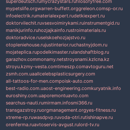
superdeutsch.ru
mycrazystars.ru
filosofyfree.com
mypetslife.org
warren-buffett.org
greleon.com
sp-or.ru
infoelectrik.ru
materialexpert.ru
detkiexpert.ru
doktorvilechit.ru
vsesvoimirykami.ru
instrumentgid.ru
manikjurinfo.ru
hozjajkainfo.ru
stroimaterials.ru
doktoradvice.ru
selskoehozjajstvo.ru
otopleniehouse.ru
justinterior.ru
chastnyjdom.ru
mojateplica.ru
podelkimaster.ru
landshaftblog.ru
garazhov.com
monamy.net
stroysnami.kz
lcna.kz
stroyu.kz
my-vesta.com
timeszp.com
avtoguru.net
zsmh.com.ua
allcelebsplasticsurgery.com
all-tattoos-for-men.com
poisk-auto.com
best-radio.com.ua
ost-engineering.com
kuryatnik.info
euroshiny.com.ua
poremontuavto.com
searchus-nauti.ru
mirmam.info
smi366.ru
transgazstroy.ru
orgmanagement.org
yes-fitness.ru
xtreme-rp.ru
wasdpvp.ru
voda-otri.ru
tishinapve.ru
orenferma.ru
avtoservis-avgust.ru
lord-tv.ru