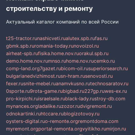
строительству и ремонту
Актуальный каталог компаний по всей России
t25-tractor.ru
nashicveti.ru
alutex.spb.ru
fas.ru
gbmk.spb.ru
romania-today.ru
novoizol.ru
airheat-spb.ru
fisika.home.nov.ru
orakul.spb.ru
demo.home.nov.ru
mnso.ru
home.nov.ru
cemko.ru
comp-land.org
7gazet.ru
bicom-oil.ru
superiorsearch.ru
bulgarianedvizhimost.ru
sn-hram.ru
senovosti.ru
fexer.ru
snite-mebel.ru
anamvkusno.ru
technosaratov.ru
0sporte.ru
9rota-game.ru
bigbad.ru
227gp.ru
wes-ex.ru
pro-kirpichi.ru
israelsale.ru
black-lady.ru
stroy-db.com
mynances.org
ladalike.ru
zozor.ru
dvigremont.ru
odnokartinki.ru
htccare.ru
blogizotovoy.ru
oysters-digital.ru
o-remonte.org
remontdoma.com
myremont.org
portal-remonta.org
vyitikho.ru
mirjon.ru