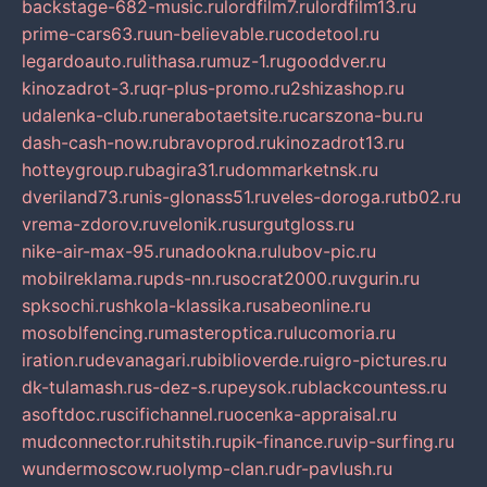
backstage-682-music.ru
lordfilm7.ru
lordfilm13.ru
prime-cars63.ru
un-believable.ru
codetool.ru
legardoauto.ru
lithasa.ru
muz-1.ru
gooddver.ru
kinozadrot-3.ru
qr-plus-promo.ru
2shizashop.ru
udalenka-club.ru
nerabotaetsite.ru
carszona-bu.ru
dash-cash-now.ru
bravoprod.ru
kinozadrot13.ru
hotteygroup.ru
bagira31.ru
dommarketnsk.ru
dveriland73.ru
nis-glonass51.ru
veles-doroga.ru
tb02.ru
vrema-zdorov.ru
velonik.ru
surgutgloss.ru
nike-air-max-95.ru
nadookna.ru
lubov-pic.ru
mobilreklama.ru
pds-nn.ru
socrat2000.ru
vgurin.ru
spksochi.ru
shkola-klassika.ru
sabeonline.ru
mosoblfencing.ru
masteroptica.ru
lucomoria.ru
iration.ru
devanagari.ru
biblioverde.ru
igro-pictures.ru
dk-tulamash.ru
s-dez-s.ru
peysok.ru
blackcountess.ru
asoftdoc.ru
scifichannel.ru
ocenka-appraisal.ru
mudconnector.ru
hitstih.ru
pik-finance.ru
vip-surfing.ru
wundermoscow.ru
olymp-clan.ru
dr-pavlush.ru