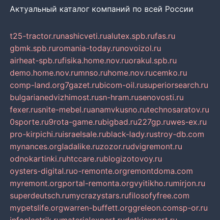
Актуальный каталог компаний по всей России
t25-tractor.ru
nashicveti.ru
alutex.spb.ru
fas.ru
gbmk.spb.ru
romania-today.ru
novoizol.ru
airheat-spb.ru
fisika.home.nov.ru
orakul.spb.ru
demo.home.nov.ru
mnso.ru
home.nov.ru
cemko.ru
comp-land.org
7gazet.ru
bicom-oil.ru
superiorsearch.ru
bulgarianedvizhimost.ru
sn-hram.ru
senovosti.ru
fexer.ru
snite-mebel.ru
anamvkusno.ru
technosaratov.ru
0sporte.ru
9rota-game.ru
bigbad.ru
227gp.ru
wes-ex.ru
pro-kirpichi.ru
israelsale.ru
black-lady.ru
stroy-db.com
mynances.org
ladalike.ru
zozor.ru
dvigremont.ru
odnokartinki.ru
htccare.ru
blogizotovoy.ru
oysters-digital.ru
o-remonte.org
remontdoma.com
myremont.org
portal-remonta.org
vyitikho.ru
mirjon.ru
superdeutsch.ru
mycrazystars.ru
filosofyfree.com
mypetslife.org
warren-buffett.org
greleon.com
sp-or.ru