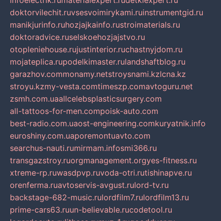
infoelectrik.ru
materialexpert.ru
detkiexpert.ru
doktorvilechit.ru
vsesvoimirykami.ru
instrumentgid.ru
manikjurinfo.ru
hozjajkainfo.ru
stroimaterials.ru
doktoradvice.ru
selskoehozjajstvo.ru
otopleniehouse.ru
justinterior.ru
chastnyjdom.ru
mojateplica.ru
podelkimaster.ru
landshaftblog.ru
garazhov.com
monamy.net
stroysnami.kz
lcna.kz
stroyu.kz
my-vesta.com
timeszp.com
avtoguru.net
zsmh.com.ua
allcelebsplasticsurgery.com
all-tattoos-for-men.com
poisk-auto.com
best-radio.com.ua
ost-engineering.com
kuryatnik.info
euroshiny.com.ua
poremontuavto.com
searchus-nauti.ru
mirmam.info
smi366.ru
transgazstroy.ru
orgmanagement.org
yes-fitness.ru
xtreme-rp.ru
wasdpvp.ru
voda-otri.ru
tishinapve.ru
orenferma.ru
avtoservis-avgust.ru
lord-tv.ru
backstage-682-music.ru
lordfilm7.ru
lordfilm13.ru
prime-cars63.ru
un-believable.ru
codetool.ru