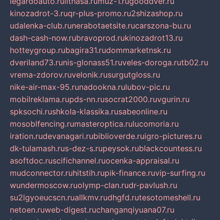
legardoauto.ru
lithasa.ru
muz-1.ru
gooddver.ru
kinozadrot-3.ru
qr-plus-promo.ru
2shizashop.ru
udalenka-club.ru
nerabotaetsite.ru
carszona-bu.ru
dash-cash-now.ru
bravoprod.ru
kinozadrot13.ru
hotteygroup.ru
bagira31.ru
dommarketnsk.ru
dveriland73.ru
nis-glonass51.ru
veles-doroga.ru
tb02.ru
vrema-zdorov.ru
velonik.ru
surgutgloss.ru
nike-air-max-95.ru
nadookna.ru
lubov-pic.ru
mobilreklama.ru
pds-nn.ru
socrat2000.ru
vgurin.ru
spksochi.ru
shkola-klassika.ru
sabeonline.ru
mosoblfencing.ru
masteroptica.ru
lucomoria.ru
iration.ru
devanagari.ru
biblioverde.ru
igro-pictures.ru
dk-tulamash.ru
s-dez-s.ru
peysok.ru
blackcountess.ru
asoftdoc.ru
scifichannel.ru
ocenka-appraisal.ru
mudconnector.ru
hitstih.ru
pik-finance.ru
vip-surfing.ru
wundermoscow.ru
olymp-clan.ru
dr-pavlush.ru
su2lgyoeucscn.ru
allkmv.ru
dhgfd.ru
tesotomeshell.ru
netoen.ru
web-digest.ru
changanqiyuana07.ru