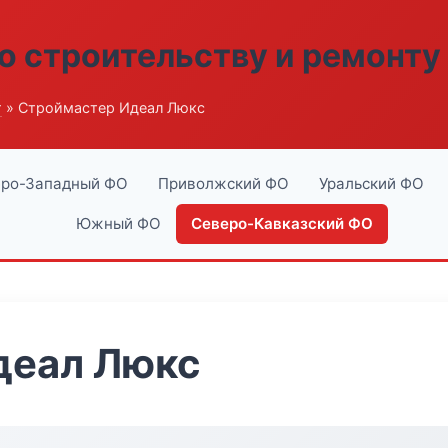
о строительству и ремонту
г
» Строймастер Идеал Люкс
ро-Западный ФО
Приволжский ФО
Уральский ФО
Южный ФО
Северо-Кавказский ФО
деал Люкс