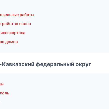
ровельные работы
тройство полов
гипсокартона
во домов
о-Кавказский федеральный округ
ый
ополь
з