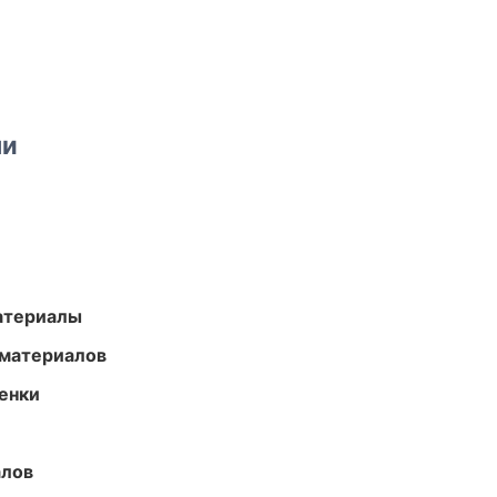
ми
атериалы
 материалов
енки
алов