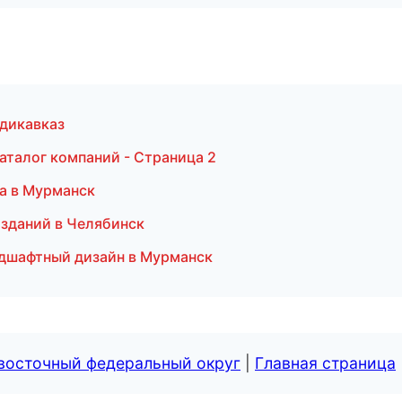
адикавказ
аталог компаний - Страница 2
а в Мурманск
 зданий в Челябинск
дшафтный дизайн в Мурманск
евосточный федеральный округ
|
Главная страница