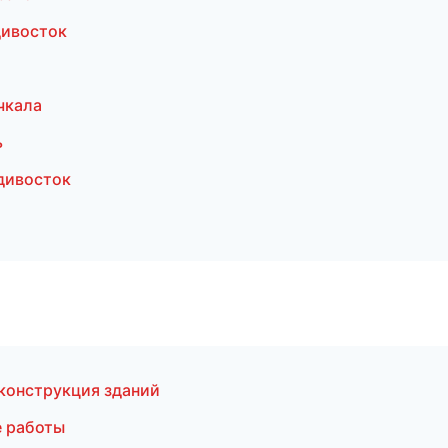
дивосток
чкала
ь
дивосток
конструкция зданий
е работы