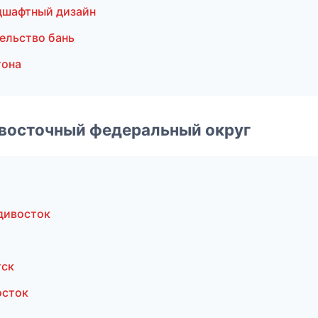
дшафтный дизайн
ельство бань
тона
евосточный федеральный округ
дивосток
тск
осток