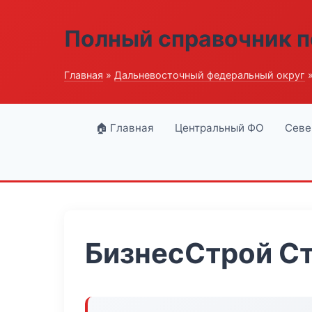
Полный справочник п
Главная
»
Дальневосточный федеральный округ
»
🏠 Главная
Центральный ФО
Севе
БизнесСтрой С