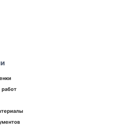
ми
енки
 работ
атериалы
ументов