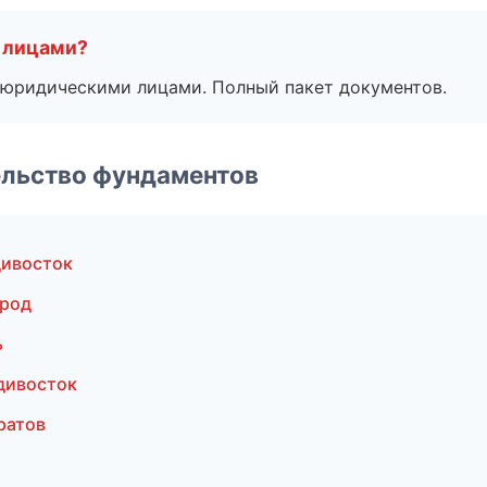
 лицами?
 с юридическими лицами. Полный пакет документов.
ельство фундаментов
дивосток
ород
ь
дивосток
ратов