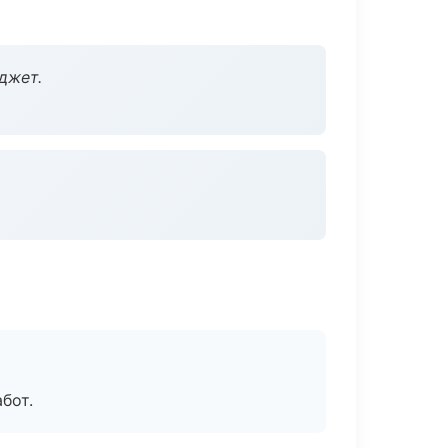
джет.
бот.