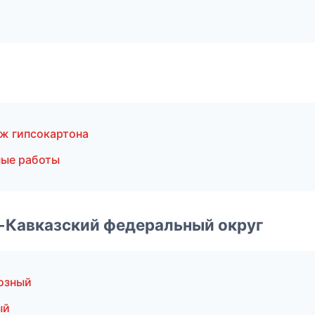
ж гипсокартона
ные работы
о-Кавказский федеральный округ
озный
ый