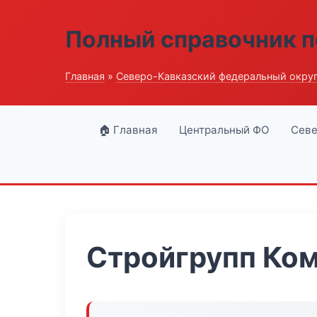
Полный справочник п
Главная
»
Северо-Кавказский федеральный окру
🏠 Главная
Центральный ФО
Севе
Стройгрупп Ко