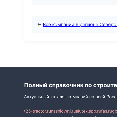
←
Все компании в регионе Северо
Полный справочник по строите
Актуальный каталог компаний по всей Рос
t25-tractor.ru
nashicveti.ru
alutex.spb.ru
fas.ru
gb