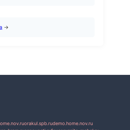
а
→
home.nov.ru
orakul.spb.ru
demo.home.nov.ru