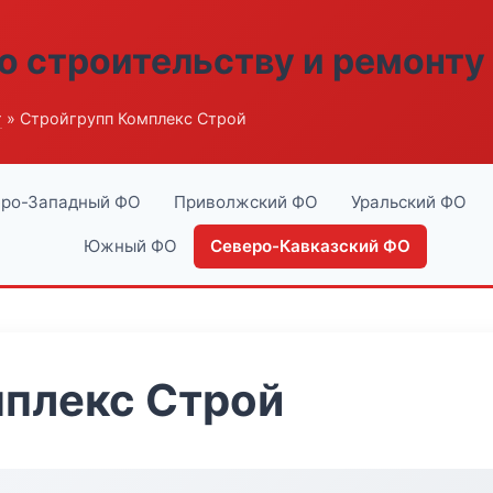
о строительству и ремонту
г
» Стройгрупп Комплекс Строй
ро-Западный ФО
Приволжский ФО
Уральский ФО
Южный ФО
Северо-Кавказский ФО
мплекс Строй