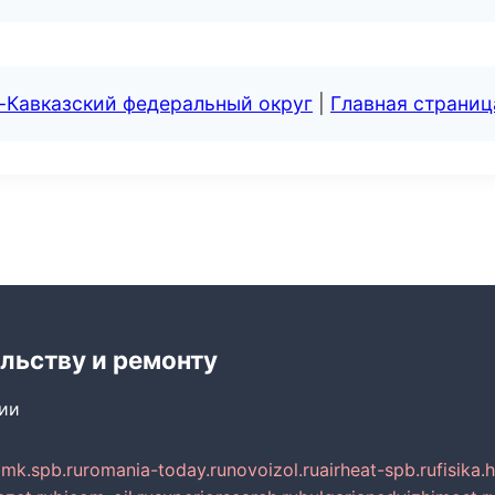
-Кавказский федеральный округ
|
Главная страниц
льству и ремонту
сии
mk.spb.ru
romania-today.ru
novoizol.ru
airheat-spb.ru
fisika.